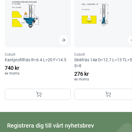
Cobolt
Cobolt
Kantprofilfräs R=6.4 L=20 F=14.5
Sinkfräs 14ø D=12.7 L=13 TL=
S=8
740 kr
276 kr
ex moms
ex moms
Registrera dig till vårt nyhetsbrev