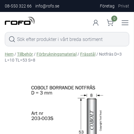
08-550 322 66
info@rofo.se
Företag
Privat
0
Hem
/
Tillbehör
/
Förbrukningsmaterial
/
Frässtål
/ Notfräs D=3
L=10 TL=53 S=8