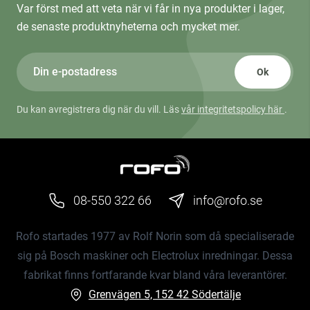
Var först med att veta när vi får in nya produkter i lager,
de senaste produktnyheterna och mycket mer.
Ok
Du kan avregistrera dig när du vill. Läs
vår integritetspolicy här
.
08-550 322 66
info@rofo.se
Rofo startades 1977 av Rolf Norin som då specialiserade
sig på Bosch maskiner och Electrolux inredningar. Dessa
fabrikat finns fortfarande kvar bland våra leverantörer.
Grenvägen 5, 152 42 Södertälje