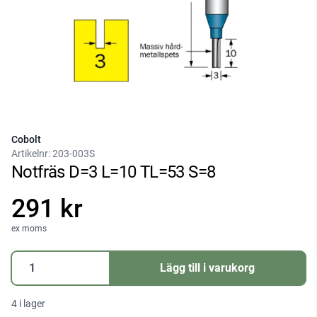
Cobolt
Artikelnr:
203-003S
Notfräs D=3 L=10 TL=53 S=8
291 kr
ex moms
Notfräs
Lägg till i varukorg
D=3
L=10
4 i lager
TL=53