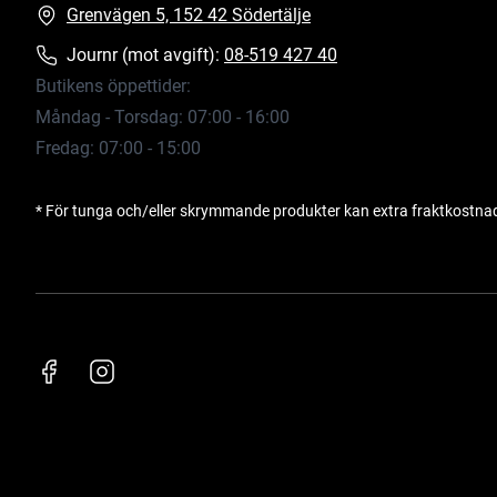
Grenvägen 5, 152 42 Södertälje
Journr (mot avgift):
08-519 427 40
Butikens öppettider:
Måndag - Torsdag: 07:00 - 16:00
Fredag: 07:00 - 15:00
* För tunga och/eller skrymmande produkter kan extra fraktkostna