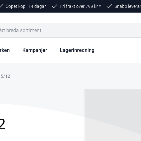
Öppet köp i 14 dagar
Fri frakt över
799
kr *
Snabb levera
rken
Kampanjer
Lagerinredning
 5/12
2