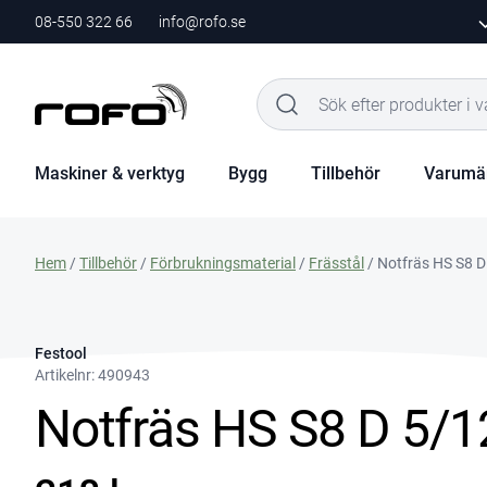
08-550 322 66
info@rofo.se
Maskiner & verktyg
Bygg
Tillbehör
Varumä
Hem
/
Tillbehör
/
Förbrukningsmaterial
/
Frässtål
/ Notfräs HS S8 D
Festool
Artikelnr:
490943
Notfräs HS S8 D 5/1