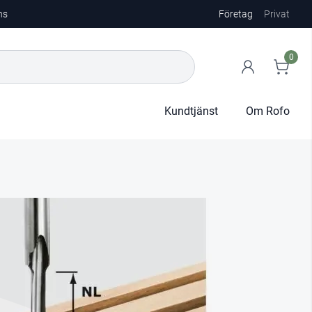
ns
Företag
Privat
0
Kundtjänst
Om Rofo