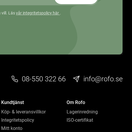
 vill. Läs
vår integritetspolicy här
.
08-550 322 66
info@rofo.se
Kundtjänst
Om Rofo
Köp- & leveransvillkor
Lagerinredning
Integritetspolicy
ISO-certifikat
Mitt konto