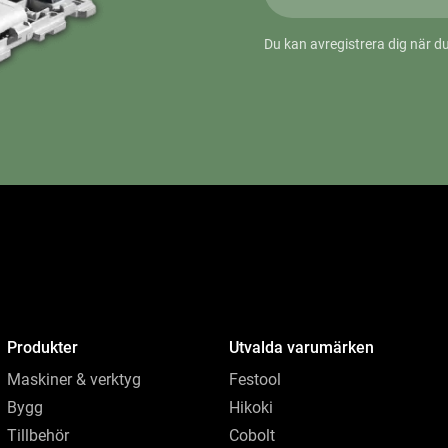
Du kan avregistrera dig när du
Produkter
Utvalda varumärken
Maskiner & verktyg
Festool
Bygg
Hikoki
Tillbehör
Cobolt