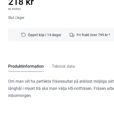
218 kr
ex moms
Slut i lager
Öppet köp i 14 dagar
Fri frakt över
799
kr *
Produktinformation
Teknisk data
Om man vill ha perfekta fräsresultat på enklast möjliga sätt
långhål i mjukt trä ska man välja HS-notfräsen. Fräsen arbe
inborrningen.