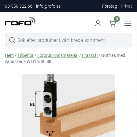
08-550 322 66
info@rofo.se
Företag
Privat
0
Hem
/
Tillbehör
/
Förbrukningsmaterial
/
Frässtål
/ Notfräs med
vändskär HW D16/30 S8