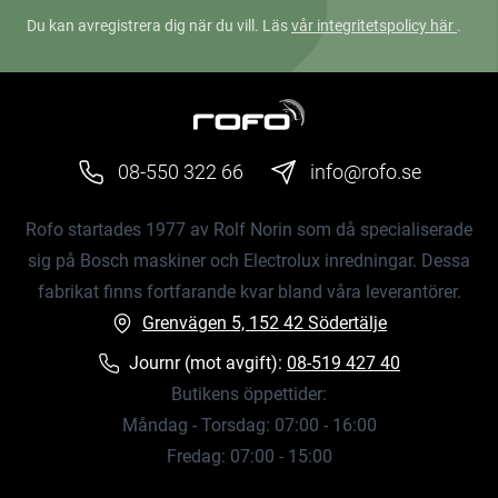
Du kan avregistrera dig när du vill. Läs
vår integritetspolicy här
.
08-550 322 66
info@rofo.se
Rofo startades 1977 av Rolf Norin som då specialiserade
sig på Bosch maskiner och Electrolux inredningar. Dessa
fabrikat finns fortfarande kvar bland våra leverantörer.
Grenvägen 5, 152 42 Södertälje
Journr (mot avgift):
08-519 427 40
Butikens öppettider:
Måndag - Torsdag: 07:00 - 16:00
Fredag: 07:00 - 15:00