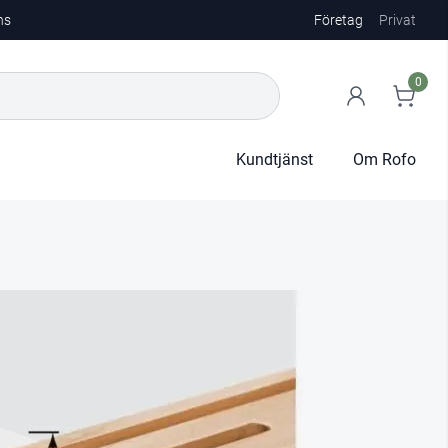
ns
Företag
Privat
0
Kundtjänst
Om Rofo