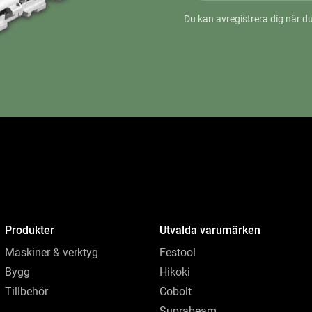
Du kan avregistrera dig när du
Produkter
Utvalda varumärken
Maskiner & verktyg
Festool
Bygg
Hikoki
Tillbehör
Cobolt
Suprabeam