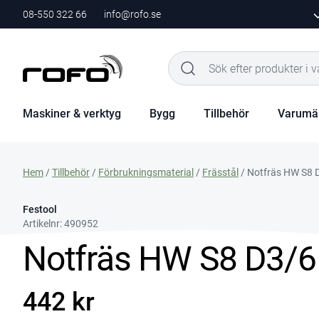
08-550 322 66
info@rofo.se
Maskiner & verktyg
Bygg
Tillbehör
Varumä
Hem
/
Tillbehör
/
Förbrukningsmaterial
/
Frässtål
/ Notfräs HW S8 
Festool
Artikelnr:
490952
Notfräs HW S8 D3/6
442 kr