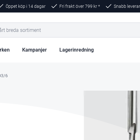
Öppet köp i 14 dagar
Fri frakt över
799
kr *
Snabb levera
rken
Kampanjer
Lagerinredning
D3/6