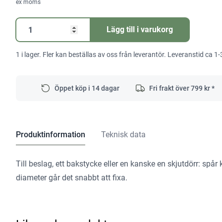
ex moms
Notfräs
Lägg till i varukorg
HW
S8
1 i lager. Fler kan beställas av oss från leverantör. Leveranstid ca 1-
D3/6
mängd
Öppet köp i 14 dagar
Fri frakt över
799
kr *
Produktinformation
Teknisk data
Till beslag, ett bakstycke eller en kanske en skjutdörr: spår
diameter går det snabbt att fixa.