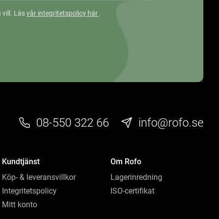
 vill. Läs
vår integritetspolicy här
.
08-550 322 66
info@rofo.se
Kundtjänst
Om Rofo
Köp- & leveransvillkor
Lagerinredning
Integritetspolicy
ISO-certifikat
Mitt konto