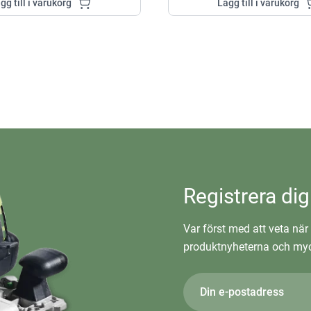
gg till i varukorg
Lägg till i varukorg
Registrera dig
Var först med att veta när 
produktnyheterna och myc