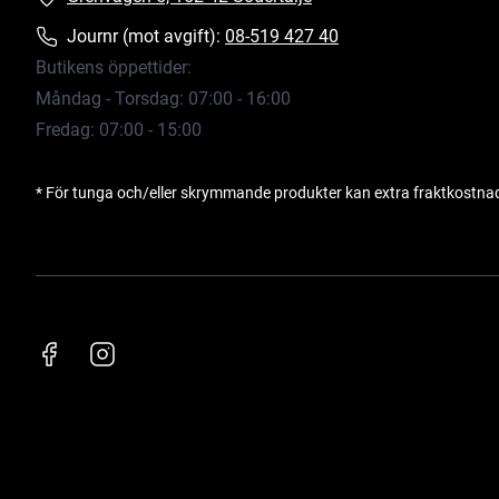
Journr (mot avgift):
08-519 427 40
Butikens öppettider:
Måndag - Torsdag: 07:00 - 16:00
Fredag: 07:00 - 15:00
* För tunga och/eller skrymmande produkter kan extra fraktkostna