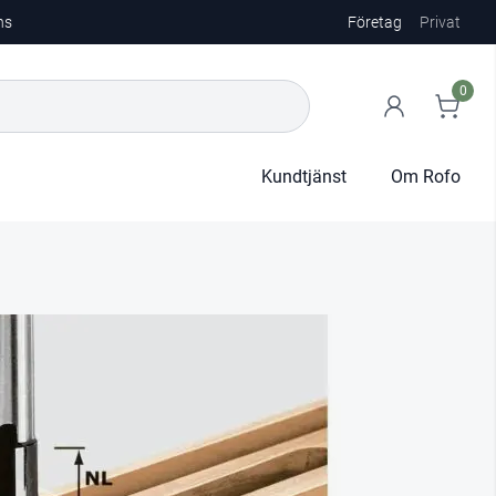
ns
Företag
Privat
0
Kundtjänst
Om Rofo