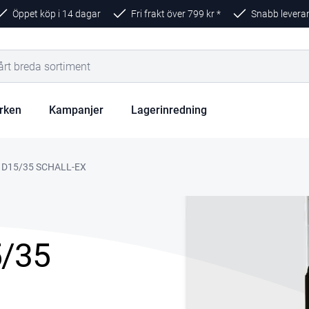
Öppet köp i 14 dagar
Fri frakt över
799
kr *
Snabb levera
rken
Kampanjer
Lagerinredning
2 D15/35 SCHALL-EX
5/35