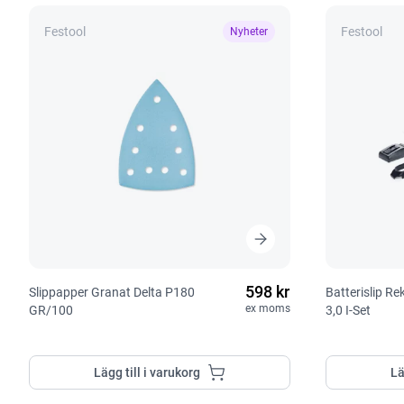
Festool
Festool
Nyheter
598 kr
Slippapper Granat Delta P180
Batterislip R
ex moms
GR/100
3,0 I-Set
Lägg till i varukorg
Lä