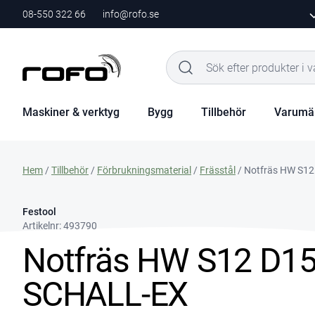
08-550 322 66
info@rofo.se
Maskiner & verktyg
Bygg
Tillbehör
Varumä
Hem
/
Tillbehör
/
Förbrukningsmaterial
/
Frässtål
/ Notfräs HW S1
Festool
Artikelnr:
493790
Notfräs HW S12 D1
SCHALL-EX