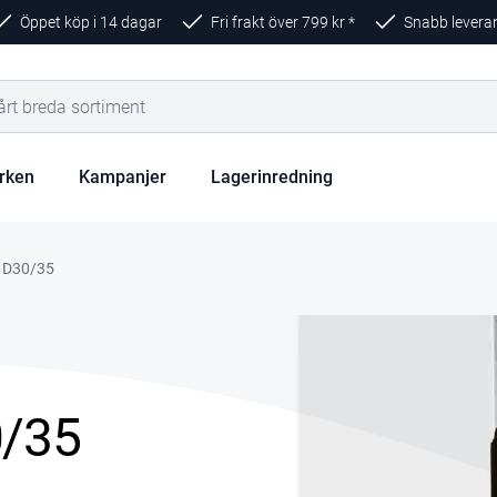
Öppet köp i 14 dagar
Fri frakt över
799
kr *
Snabb levera
rken
Kampanjer
Lagerinredning
 D30/35
0/35