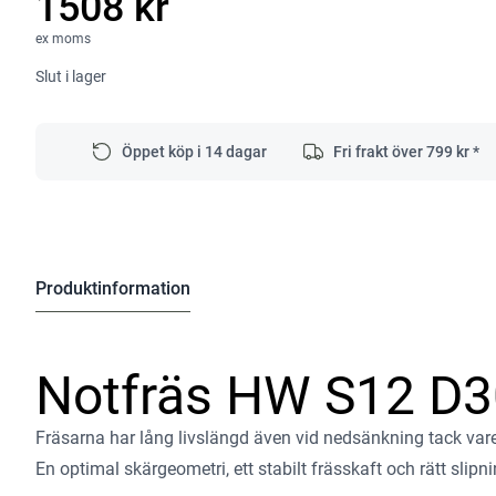
1508 kr
ex moms
Slut i lager
Öppet köp i 14 dagar
Fri frakt över
799
kr *
Produktinformation
Notfräs HW S12 D
Fräsarna har lång livslängd även vid nedsänkning tack var
En optimal skärgeometri, ett stabilt frässkaft och rätt slipni