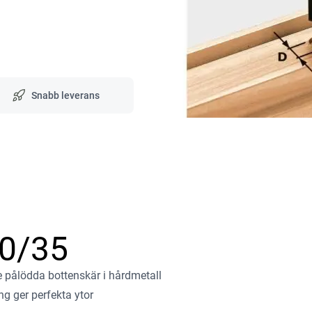
Snabb leverans
30/35
e pålödda bottenskär i hårdmetall
ng ger perfekta ytor