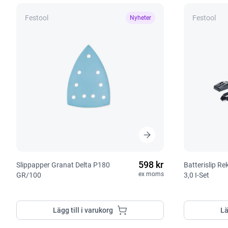
Festool
Festool
Nyheter
598 kr
Slippapper Granat Delta P180
Batterislip R
ex moms
GR/100
3,0 I-Set
Lägg till i varukorg
Lä