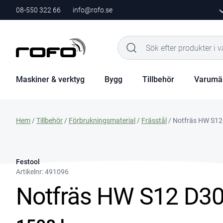
08-550 322 66
info@rofo.se
Maskiner & verktyg
Bygg
Tillbehör
Varumä
Hem
/
Tillbehör
/
Förbrukningsmaterial
/
Frässtål
/ Notfräs HW S12
Festool
Artikelnr:
491096
Notfräs HW S12 D3