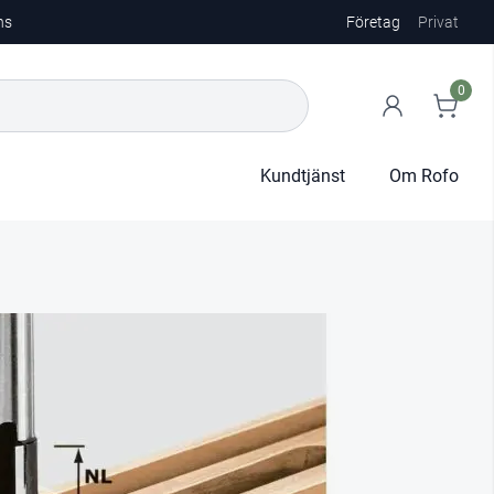
ns
Företag
Privat
0
Kundtjänst
Om Rofo