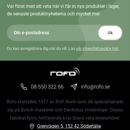
Var först med att veta när vi får in nya produkter i lager,
de senaste produktnyheterna och mycket mer.
Ok
Du kan avregistrera dig när du vill. Läs
vår integritetspolicy här
.
08-550 322 66
info@rofo.se
Rofo startades 1977 av Rolf Norin som då specialiserade
sig på Bosch maskiner och Electrolux inredningar. Dessa
fabrikat finns fortfarande kvar bland våra leverantörer.
Grenvägen 5, 152 42 Södertälje