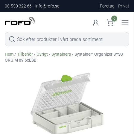
08-550 322 66
info@rofo.se
Företag
Privat
0
Hem
/
Tillbehör
/
Övrigt
/
Systainers
/ Systainer³ Organizer SYS3
ORG M 89 6xESB