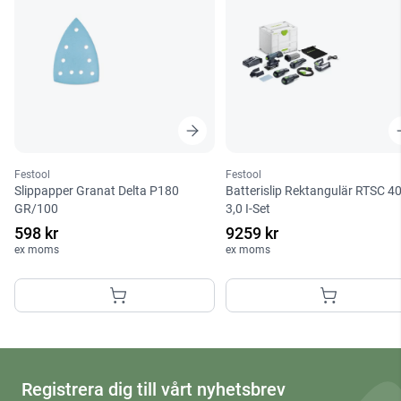
Festool
Festool
Slippapper Granat Delta P180
Batterislip Rektangulär RTSC 4
GR/100
3,0 I-Set
598 kr
9259 kr
ex moms
ex moms
Registrera dig till vårt nyhetsbrev