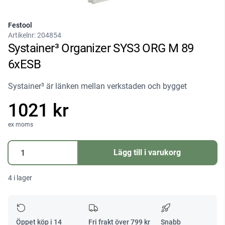
Festool
Artikelnr:
204854
Systainer³ Organizer SYS3 ORG M 89
6xESB
Systainer³ är länken mellan verkstaden och bygget
1021 kr
ex moms
Systainer³
Lägg till i varukorg
Organizer
SYS3
4 i lager
ORG
M
89
6xESB
Öppet köp i 14
Fri frakt över
799
kr
Snabb