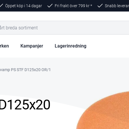
Öppet köp i 14 dagar
Fri frakt över
799
kr *
Snabb levera
rken
Kampanjer
Lagerinredning
svamp PS STF D125x20 OR/1
 D125x20