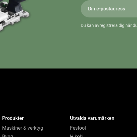
Du kan avregistrera dig när du
Produkter
Utvalda varumärken
Maskiner & verktyg
Festool
Bygg
Hikoki