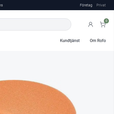
ns
Företag
Privat
0
Kundtjänst
Om Rofo