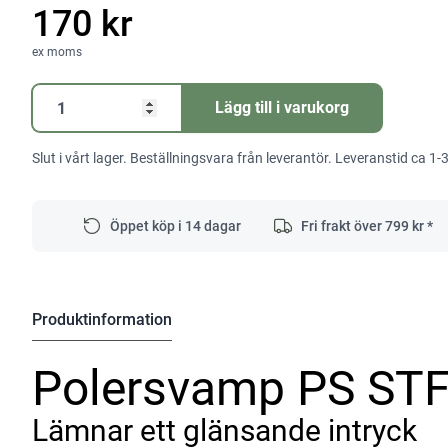
170 kr
ex moms
Polersvamp
Lägg till i varukorg
PS
STF
Slut i vårt lager. Beställningsvara från leverantör. Leveranstid ca 1-
D125x20
OR/1
mängd
Öppet köp i 14 dagar
Fri frakt över
799
kr *
Produktinformation
Polersvamp PS ST
Lämnar ett glänsande intryck