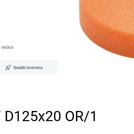
3 veckor.
Snabb leverans
F D125x20 OR/1