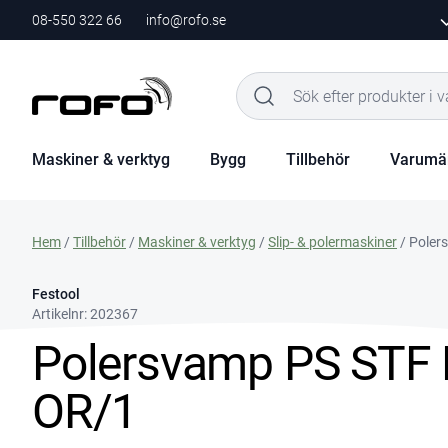
08-550 322 66
info@rofo.se
Maskiner & verktyg
Bygg
Tillbehör
Varumä
Hem
/
Tillbehör
/
Maskiner & verktyg
/
Slip- & polermaskiner
/ Poler
Festool
Artikelnr:
202367
Polersvamp PS STF
OR/1