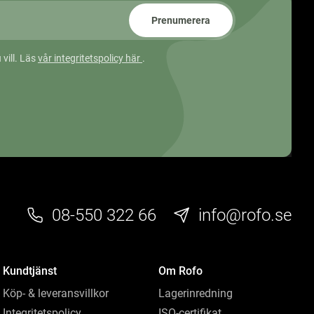
Prenumerera
 vill. Läs
vår integritetspolicy här
.
08-550 322 66
info@rofo.se
Kundtjänst
Om Rofo
Köp- & leveransvillkor
Lagerinredning
Integritetspolicy
ISO-certifikat