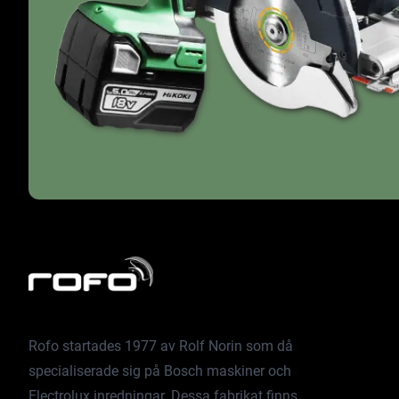
Rofo startades 1977 av Rolf Norin som då
specialiserade sig på Bosch maskiner och
Electrolux inredningar. Dessa fabrikat finns