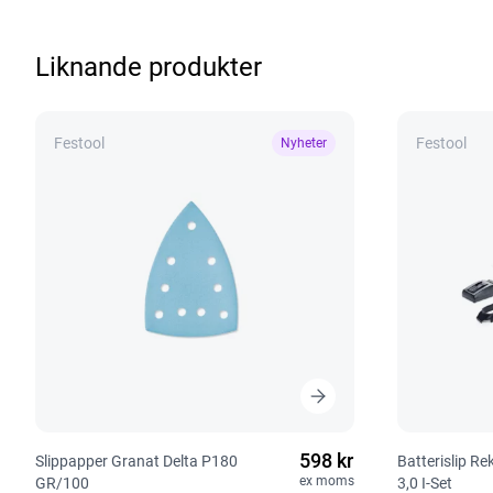
Liknande produkter
Festool
Festool
Nyheter
598 kr
Slippapper Granat Delta P180
Batterislip R
ex moms
GR/100
3,0 I-Set