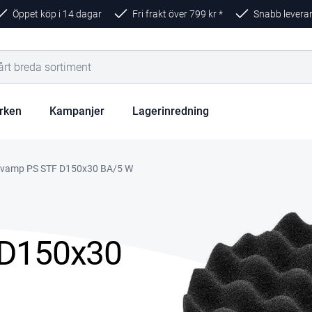
Öppet köp i 14 dagar
Fri frakt över
799
kr *
Snabb levera
rken
Kampanjer
Lagerinredning
svamp PS STF D150x30 BA/5 W
 D150x30