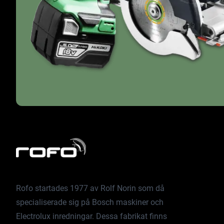
Rofo startades 1977 av Rolf Norin som då
specialiserade sig på Bosch maskiner och
Electrolux inredningar. Dessa fabrikat finns