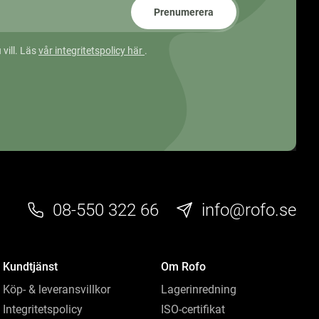
Prenumerera
 vill. Läs
vår integritetspolicy här
.
08-550 322 66
info@rofo.se
Kundtjänst
Om Rofo
Köp- & leveransvillkor
Lagerinredning
Integritetspolicy
ISO-certifikat