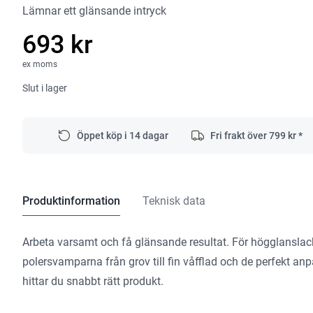
Lämnar ett glänsande intryck
693 kr
ex moms
Slut i lager
Öppet köp i 14 dagar
Fri frakt över
799
kr *
Produktinformation
Teknisk data
Arbeta varsamt och få glänsande resultat. För högglanslacke
polersvamparna från grov till fin våfflad och de perfekt 
hittar du snabbt rätt produkt.