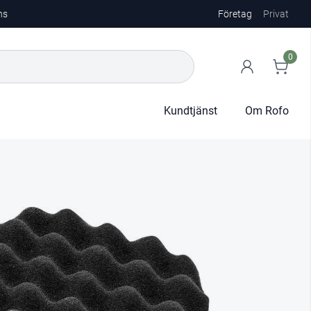
ns
Företag
Privat
0
Kundtjänst
Om Rofo