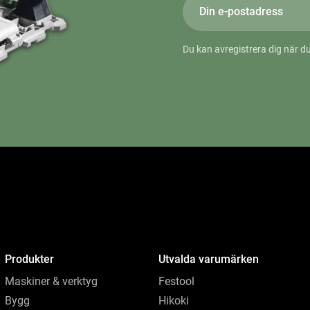
Du kan avregistrera dig när du
Produkter
Utvalda varumärken
Maskiner & verktyg
Festool
Bygg
Hikoki