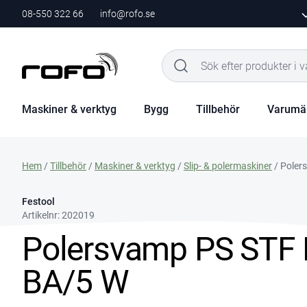
08-550 322 66
info@rofo.se
Maskiner & verktyg
Bygg
Tillbehör
Varumä
Hem
/
Tillbehör
/
Maskiner & verktyg
/
Slip- & polermaskiner
/ Poler
Festool
Artikelnr:
202019
Polersvamp PS STF
BA/5 W