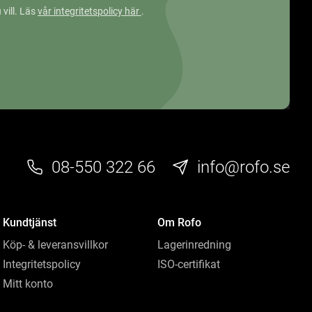
 vill. Läs
vår integritetspolicy här
.
08-550 322 66
info@rofo.se
Kundtjänst
Om Rofo
Köp- & leveransvillkor
Lagerinredning
Integritetspolicy
ISO-certifikat
Mitt konto