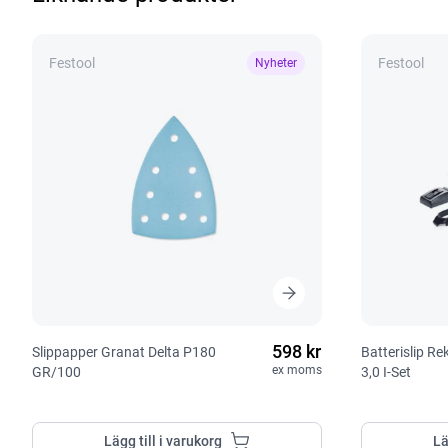
Festool
Festool
Nyheter
598 kr
Slippapper Granat Delta P180
Batterislip R
ex moms
GR/100
3,0 I-Set
Lägg till i varukorg
Lä