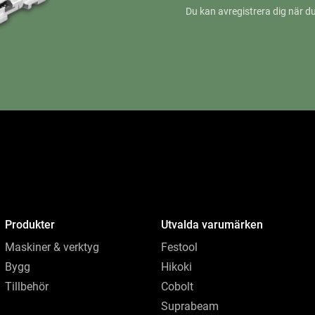
Du kan avregistrera dig när du
Produkter
Utvalda varumärken
Maskiner & verktyg
Festool
Bygg
Hikoki
Tillbehör
Cobolt
Suprabeam