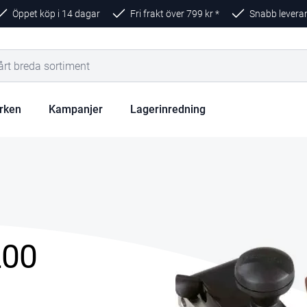
Öppet köp i 14 dagar
Fri frakt över
799
kr *
Snabb levera
rken
Kampanjer
Lagerinredning
200