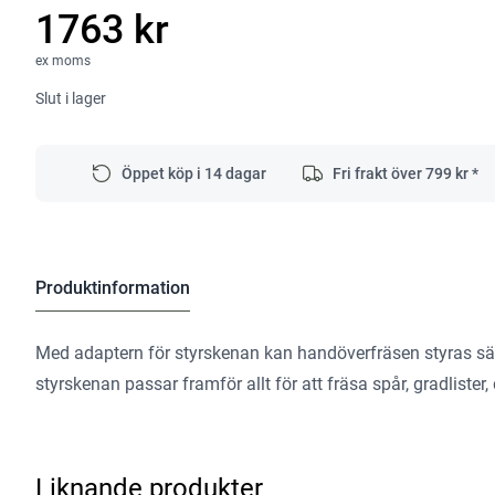
1763 kr
ex moms
Slut i lager
Öppet köp i 14 dagar
Fri frakt över
799
kr *
Produktinformation
Med adaptern för styrskenan kan handöverfräsen styras s
styrskenan passar framför allt för att fräsa spår, gradlister, 
Liknande produkter