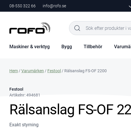
08-550 322 66
info@rofo.se
Maskiner & verktyg
Bygg
Tillbehör
Varumä
Hem
/
Varumärken
/
Festool
/ Rälsanslag FS-OF 2200
Festool
Artikelnr:
494681
Rälsanslag FS-OF 2
Exakt styrning