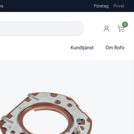
ns
Företag
Privat
0
Kundtjänst
Om Rofo