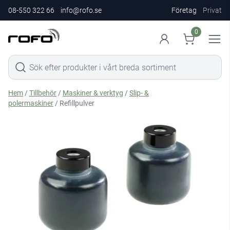
08-550 322 66
info@rofo.se
Företag
Privat
0
Hem
/
Tillbehör
/
Maskiner & verktyg
/
Slip- &
polermaskiner
/ Refillpulver