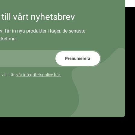
 till vårt nyhetsbrev
vi får in nya produkter i lager, de senaste
ket mer.
Prenumerera
 vill. Läs
vår integritetspolicy här
.