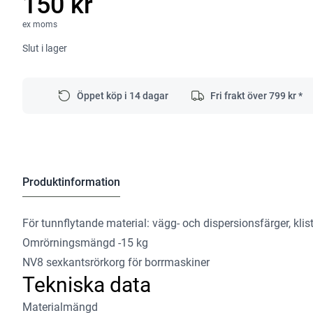
150 kr
ex moms
Slut i lager
Öppet köp i 14 dagar
Fri frakt över
799
kr *
Produktinformation
För tunnflytande material: vägg- och dispersionsfärger, klis
Omrörningsmängd -15 kg
NV8 sexkantsrörkorg för borrmaskiner
Tekniska data
Materialmängd