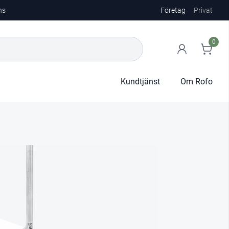
ns
Företag
Privat
0
Kundtjänst
Om Rofo