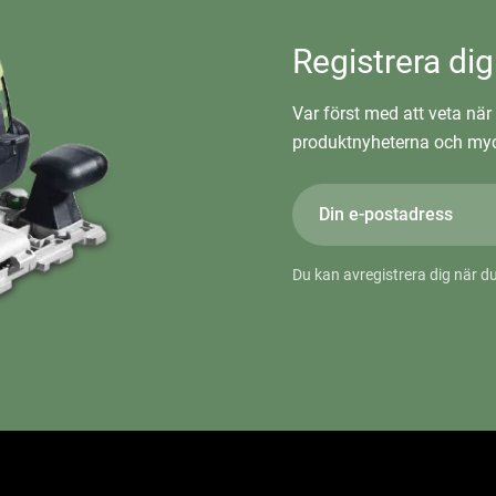
Registrera dig
Var först med att veta när 
produktnyheterna och myc
Du kan avregistrera dig när du