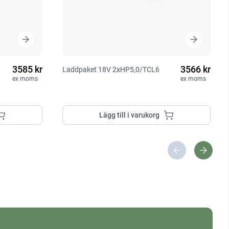
3585 kr
3566 kr
Laddpaket 18V 2xHP5,0/TCL6
ex moms
ex moms
Lägg till i varukorg