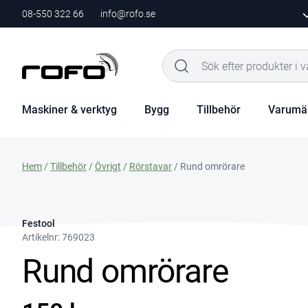
08-550 322 66
info@rofo.se
Maskiner & verktyg
Bygg
Tillbehör
Varumä
Hem
/
Tillbehör
/
Övrigt
/
Rörstavar
/ Rund omrörare
Festool
Artikelnr:
769023
Rund omrörare