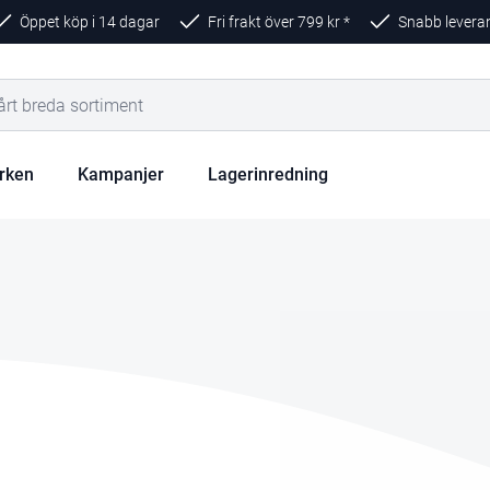
Öppet köp i 14 dagar
Fri frakt över
799
kr *
Snabb levera
rken
Kampanjer
Lagerinredning