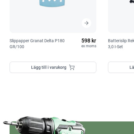
598 kr
Slippapper Granat Delta P180
Batterislip R
ex moms
GR/100
3,0 I-Set
Lägg till i varukorg
Lä