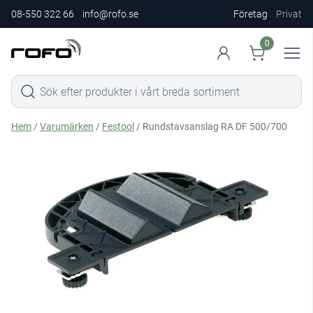
08-550 322 66
info@rofo.se
Företag
Privat
0
Hem
/
Varumärken
/
Festool
/ Rundstavsanslag RA DF 500/700