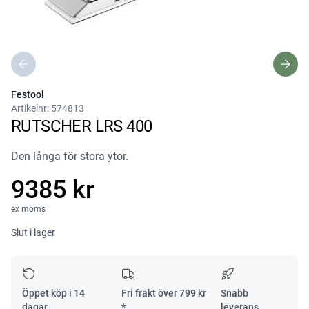
Festool
Artikelnr:
574813
RUTSCHER LRS 400
Den långa för stora ytor.
9385 kr
ex moms
Slut i lager
Öppet köp i 14
Fri frakt över
799
kr
Snabb
dagar
*
leverans