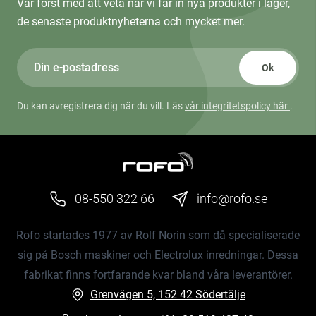
Var först med att veta när vi får in nya produkter i lager,
de senaste produktnyheterna och mycket mer.
Ok
Du kan avregistrera dig när du vill. Läs
vår integritetspolicy här
.
08-550 322 66
info@rofo.se
Rofo startades 1977 av Rolf Norin som då specialiserade
sig på Bosch maskiner och Electrolux inredningar. Dessa
fabrikat finns fortfarande kvar bland våra leverantörer.
Grenvägen 5, 152 42 Södertälje