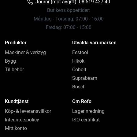
Journr (mot avgift):
08-519 427 40
Butikens öppettider:
Måndag - Torsdag: 07:00 - 16:00
Fredag: 07:00 - 15:00
Produkter
Utvalda varumärken
Maskiner & verktyg
Festool
Bygg
Hikoki
Tillbehör
Cobolt
Suprabeam
Bosch
Kundtjänst
Om Rofo
Köp- & leveransvillkor
Lagerinredning
Integritetspolicy
ISO-certifikat
Mitt konto