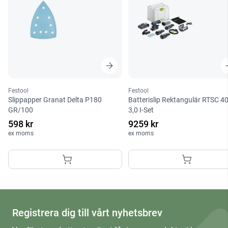
Festool
Festool
Slippapper Granat Delta P180
Batterislip Rektangulär RTSC 4
GR/100
3,0 I-Set
598 kr
9259 kr
ex moms
ex moms
Registrera dig till vårt nyhetsbrev