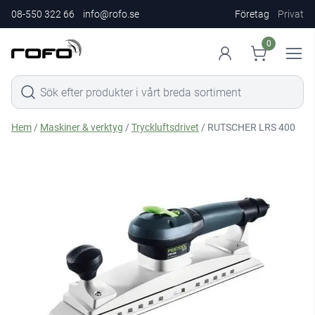
08-550 322 66
info@rofo.se
Företag
Privat
0
Hem
/
Maskiner & verktyg
/
Tryckluftsdrivet
/ RUTSCHER LRS 400