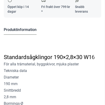
Öppet köp i 14
Fri frakt över
799
kr
Snabb
dagar
*
leverans
Produktinformation
Standardsågklingor 190×2,8×30 W16
För alla trämaterial, byggskivor, mjuka plaster
Tekniska data
Diameter
190 mm
Snittbredd
2,8 mm
Borrnings-Ø