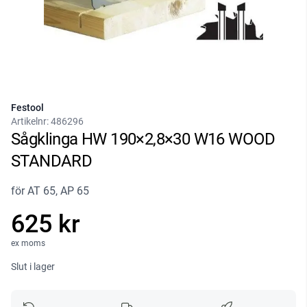
Festool
Artikelnr:
486296
Sågklinga HW 190×2,8×30 W16 WOOD
STANDARD
för AT 65, AP 65
625 kr
ex moms
Slut i lager