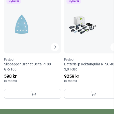
Nyheter
Nyheter
Festool
Festool
Slippapper Granat Delta P180
Batterislip Rektangulär RTSC 4
GR/100
3,0 I-Set
598 kr
9259 kr
ex moms
ex moms