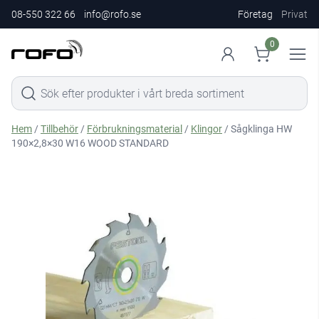
08-550 322 66
info@rofo.se
Företag
Privat
0
Hem
/
Tillbehör
/
Förbrukningsmaterial
/
Klingor
/ Sågklinga HW
190×2,8×30 W16 WOOD STANDARD