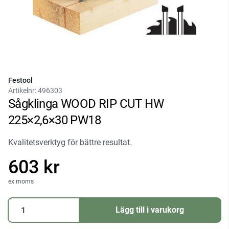
Festool
Artikelnr:
496303
Sågklinga WOOD RIP CUT HW
225×2,6×30 PW18
Kvalitetsverktyg för bättre resultat.
603 kr
ex moms
Sågklinga
Lägg till i varukorg
WOOD
RIP