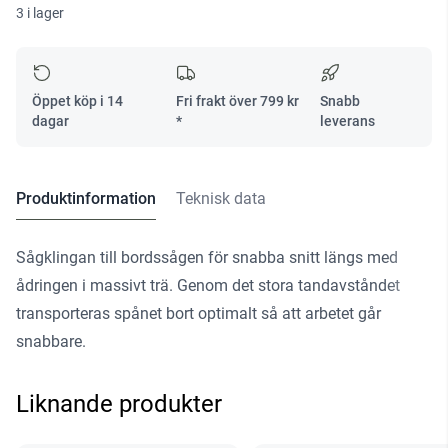
3 i lager
CUT
HW
225x2,6x30
PW18
Öppet köp i 14
Fri frakt över
799
kr
Snabb
mängd
dagar
*
leverans
Produktinformation
Teknisk data
Sågklingan till bordssågen för snabba snitt längs med
ådringen i massivt trä. Genom det stora tandavståndet
transporteras spånet bort optimalt så att arbetet går
snabbare.
Liknande produkter