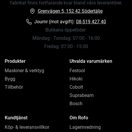
fabrikat finns fortfarande kvar bland våra leverantörer.
Grenvägen 5, 152 42 Södertälje
Journr (mot avgift):
08-519 427 40
Butikens öppettider:
Måndag - Torsdag: 07:00 - 16:00
Fredag: 07:00 - 15:00
Produkter
Utvalda varumärken
Maskiner & verktyg
Festool
Bygg
Hikoki
Tillbehör
Cobolt
Suprabeam
Bosch
Kundtjänst
Om Rofo
Köp- & leveransvillkor
Lagerinredning