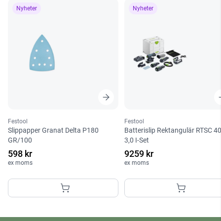
Nyheter
Nyheter
Festool
Festool
Slippapper Granat Delta P180
Batterislip Rektangulär RTSC 4
GR/100
3,0 I-Set
598 kr
9259 kr
ex moms
ex moms