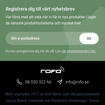
Registrera dig till vårt nyhetsbrev
Var först med att veta när vi får in nya produkter i lager,
de senaste produktnyheterna och mycket mer.
Ok
Du kan avregistrera dig när du vill. Läs
vår integritetspolicy här
.
08-550 322 66
info@rofo.se
Rofo startades 1977 av Rolf Norin som då specialiserade
sig på Bosch maskiner och Electrolux inredningar. Dessa