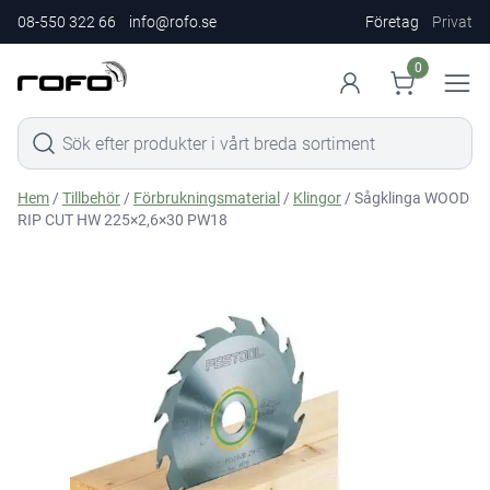
08-550 322 66
info@rofo.se
Företag
Privat
0
Hem
/
Tillbehör
/
Förbrukningsmaterial
/
Klingor
/ Sågklinga WOOD
RIP CUT HW 225×2,6×30 PW18