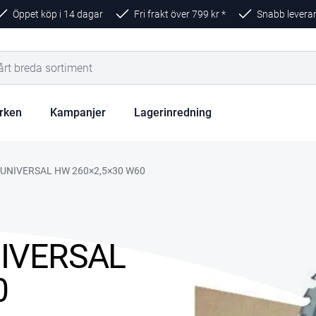
Öppet köp i 14 dagar
Fri frakt över
799
kr *
Snabb levera
rken
Kampanjer
Lagerinredning
 UNIVERSAL HW 260×2,5×30 W60
NIVERSAL
0