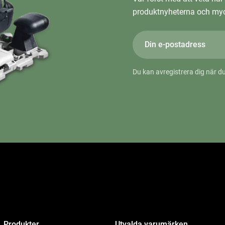
produktnyheterna och myc
Du kan avregistrera dig när du
Produkter
Utvalda varumärken