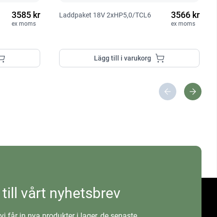
3585 kr
3566 kr
Laddpaket 18V 2xHP5,0/TCL6
ex moms
ex moms
Lägg till i varukorg
 till vårt nyhetsbrev
vi får in nya produkter i lager, de senaste