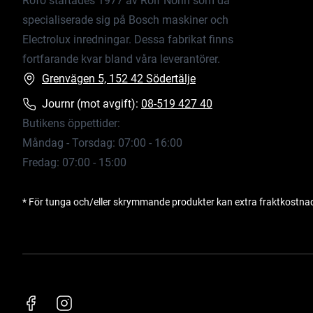
Rofo startades 1977 av Rolf Norin som då
specialiserade sig på Bosch maskiner och
Electrolux inredningar. Dessa fabrikat finns
fortfarande kvar bland våra leverantörer.
Grenvägen 5, 152 42 Södertälje
Journr (mot avgift):
08-519 427 40
Butikens öppettider:
Måndag - Torsdag: 07:00 - 16:00
Fredag: 07:00 - 15:00
* För tunga och/eller skrymmande produkter kan extra fraktkostna