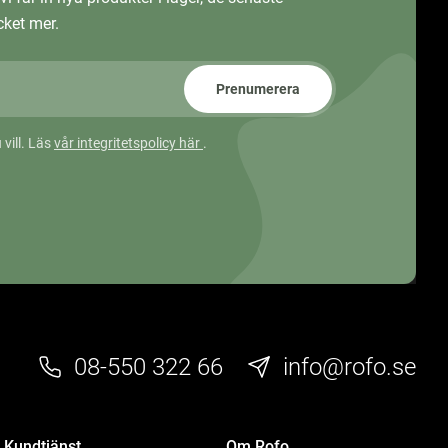
ket mer.
Prenumerera
 vill. Läs
vår integritetspolicy här
.
08-550 322 66
info@rofo.se
Kundtjänst
Om Rofo