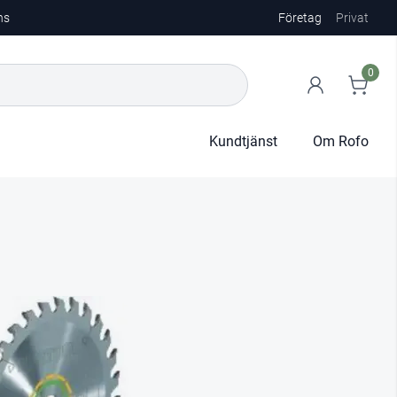
ns
Företag
Privat
0
Kundtjänst
Om Rofo