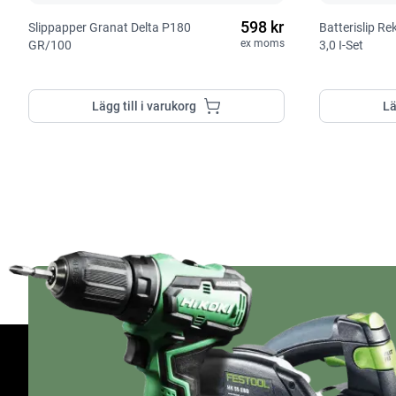
598 kr
Slippapper Granat Delta P180
Batterislip R
ex moms
GR/100
3,0 I-Set
Lägg till i varukorg
Lä