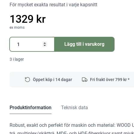
För mycket exakta resultat i varje kapsnitt
1329 kr
ex moms
Sågklinga
Lägg till i varukorg
WOOD
UNIVERSAL
3 i lager
HW
260x2,5x30
W60
Öppet köp i 14 dagar
Fri frakt över
799
kr *
mängd
Produktinformation
Teknisk data
Robust, exakt och perfekt för maskin och material: WOOD U
trä, multiplex/skiktträ, MDF- och HDF-fiberskivor samt mjuka