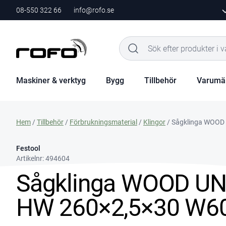
08-550 322 66
info@rofo.se
Maskiner & verktyg
Bygg
Tillbehör
Varumä
Hem
/
Tillbehör
/
Förbrukningsmaterial
/
Klingor
/ Sågklinga WOOD
Festool
Artikelnr:
494604
Sågklinga WOOD U
HW 260×2,5×30 W6