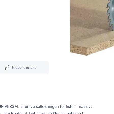
Snabb leverans
NIVERSAL är universallösningen för lister i massivt
 plastmaterial. Det är när verktyg, tillbehör och