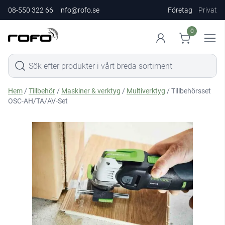
08-550 322 66
info@rofo.se
Företag
Privat
0
Hem
/
Tillbehör
/
Maskiner & verktyg
/
Multiverktyg
/ Tillbehörsset
OSC-AH/TA/AV-Set