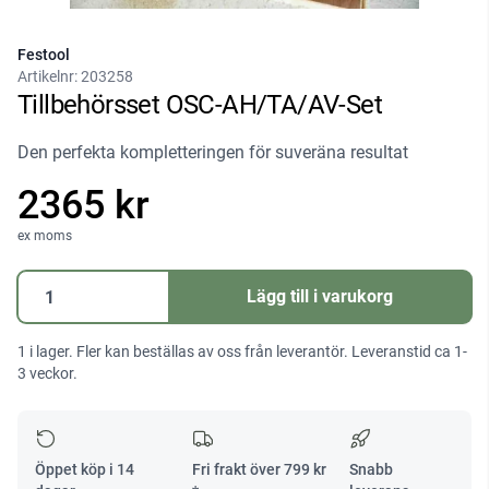
Festool
Artikelnr:
203258
Tillbehörsset OSC-AH/TA/AV-Set
Den perfekta kompletteringen för suveräna resultat
2365 kr
ex moms
Tillbehörsset
Lägg till i varukorg
OSC-
AH/TA/AV-
1 i lager. Fler kan beställas av oss från leverantör. Leveranstid ca 1-
Set
3 veckor.
mängd
Öppet köp i 14
Fri frakt över
799
kr
Snabb