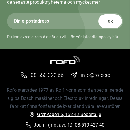
de senaste produktnyheterna och mycket mer.
Ok
Du kan avregistrera dig när du vill. Läs
vår integritetspolicy här
.
08-550 322 66
info@rofo.se
Rofo startades 1977 av Rolf Norin som då specialiserade
sig på Bosch maskiner och Electrolux inredningar. Dessa
fabrikat finns fortfarande kvar bland våra leverantörer.
Grenvägen 5, 152 42 Södertälje
Journr (mot avgift):
08-519 427 40