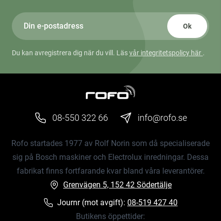
Ok
Du kan avregistrera dig när du vill. Läs
vår integritetspolicy här
.
08-550 322 66
info@rofo.se
Rofo startades 1977 av Rolf Norin som då specialiserade
sig på Bosch maskiner och Electrolux inredningar. Dessa
fabrikat finns fortfarande kvar bland våra leverantörer.
Grenvägen 5, 152 42 Södertälje
Journr (mot avgift):
08-519 427 40
Butikens öppettider: