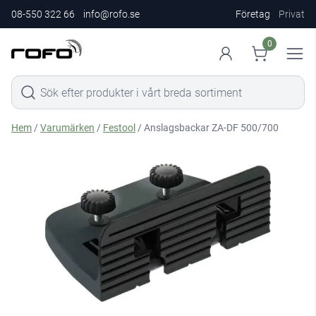
08-550 322 66
info@rofo.se
Företag
Privat
0
Hem
/
Varumärken
/
Festool
/ Anslagsbackar ZA-DF 500/700