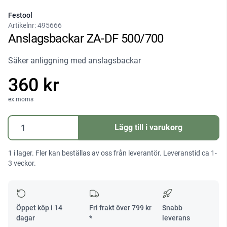
Festool
Artikelnr:
495666
Anslagsbackar ZA-DF 500/700
Säker anliggning med anslagsbackar
360 kr
ex moms
Anslagsbackar
Lägg till i varukorg
ZA-
DF
1 i lager. Fler kan beställas av oss från leverantör. Leveranstid ca 1-
500/700
3 veckor.
mängd
Öppet köp i 14
Fri frakt över
799
kr
Snabb
dagar
*
leverans