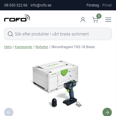
08-550 322 66
info@rofo.se
Företag
Privat
0
Hem
/
Kampanjer
/
Nyheter
/ Skruvdragare TXS 18-Basic