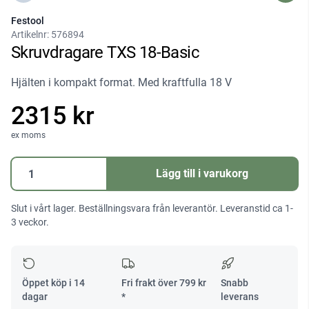
Festool
Artikelnr:
576894
Skruvdragare TXS 18-Basic
Hjälten i kompakt format. Med kraftfulla 18 V
2315 kr
ex moms
Skruvdragare
Lägg till i varukorg
TXS
18-
Slut i vårt lager. Beställningsvara från leverantör. Leveranstid ca 1-
Basic
3 veckor.
mängd
Öppet köp i 14
Fri frakt över
799
kr
Snabb
dagar
*
leverans