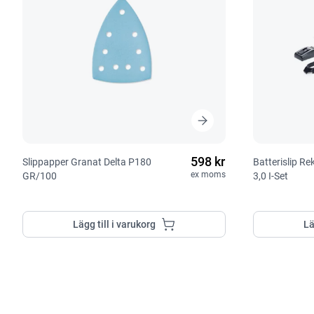
598 kr
Slippapper Granat Delta P180
Batterislip R
ex moms
GR/100
3,0 I-Set
Lägg till i varukorg
Lä