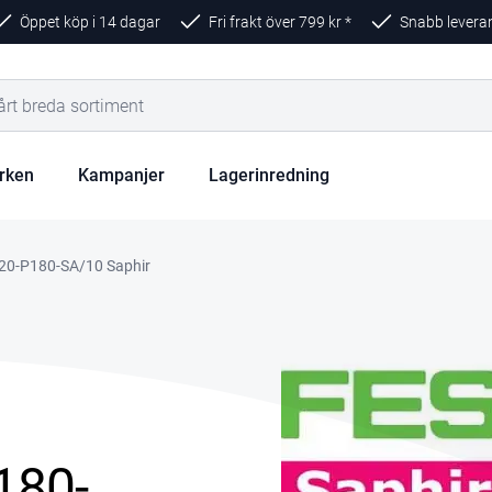
Öppet köp i 14 dagar
Fri frakt över
799
kr *
Snabb levera
rken
Kampanjer
Lagerinredning
20-P180-SA/10 Saphir
180-