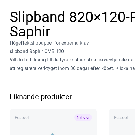
Slipband 820×120-
Saphir
Högeffektslippapper för extrema krav
slipband Saphir CMB 120
Vill du få tillgång till de fyra kostnadsfria servicetjänster
att registrera verktyget inom 30 dagar efter köpet.
Klicka här
Liknande produkter
Festool
Festool
Nyheter