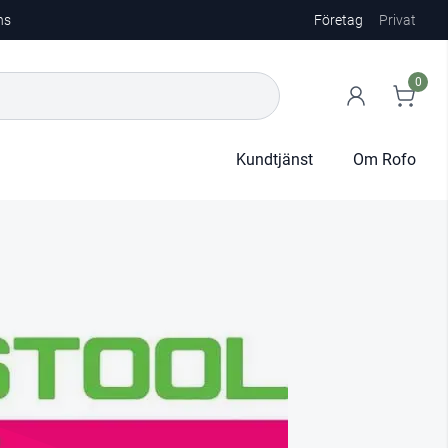
ns
Företag
Privat
0
Kundtjänst
Om Rofo