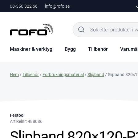
08-550 322 66
info@rofo.se
Maskiner & verktyg
Bygg
Tillbehör
Varumä
Hem
/
Tillbehör
/
Förbrukningsmaterial
/
Slipband
/ Slipband 820×1
Festool
Artikelnr:
488086
Slipband 820×120-P