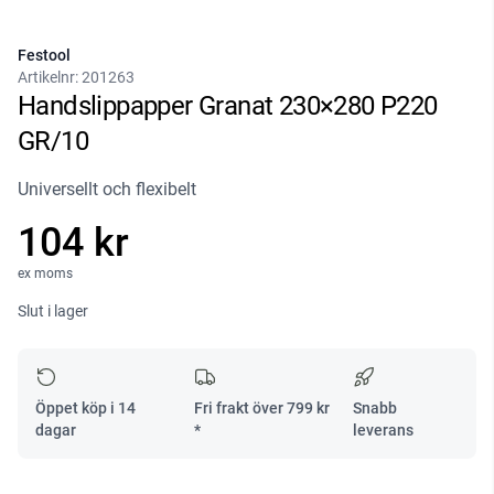
Festool
Artikelnr:
201263
Handslippapper Granat 230×280 P220
GR/10
Universellt och flexibelt
104 kr
ex moms
Slut i lager
Öppet köp i 14
Fri frakt över
799
kr
Snabb
dagar
*
leverans