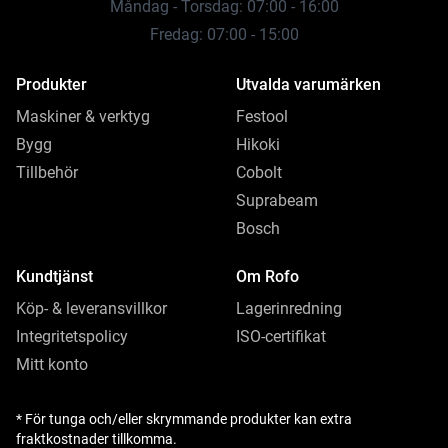
Måndag - Torsdag: 07:00 - 16:00
Fredag: 07:00 - 15:00
Produkter
Utvalda varumärken
Maskiner & verktyg
Festool
Bygg
Hikoki
Tillbehör
Cobolt
Suprabeam
Bosch
Kundtjänst
Om Rofo
Köp- & leveransvillkor
Lagerinredning
Integritetspolicy
ISO-certifikat
Mitt konto
* För tunga och/eller skrymmande produkter kan extra
fraktkostnader tillkomma.