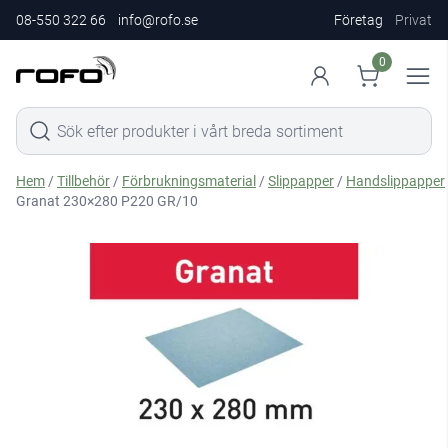
08-550 322 66
info@rofo.se
Företag
Privat
0
Hem
/
Tillbehör
/
Förbrukningsmaterial
/
Slippapper
/
Handslippapper
Granat 230×280 P220 GR/10