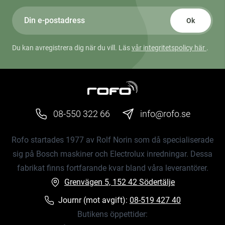
Ok
Du kan avregistrera dig när du vill. Läs
vår integritetspolicy här
.
08-550 322 66
info@rofo.se
Rofo startades 1977 av Rolf Norin som då specialiserade
sig på Bosch maskiner och Electrolux inredningar. Dessa
fabrikat finns fortfarande kvar bland våra leverantörer.
Grenvägen 5, 152 42 Södertälje
Journr (mot avgift):
08-519 427 40
Butikens öppettider: