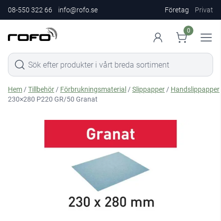
08-550 322 66
info@rofo.se
Företag
Privat
0
Hem
/
Tillbehör
/
Förbrukningsmaterial
/
Slippapper
/
Handslippapper
230×280 P220 GR/50 Granat