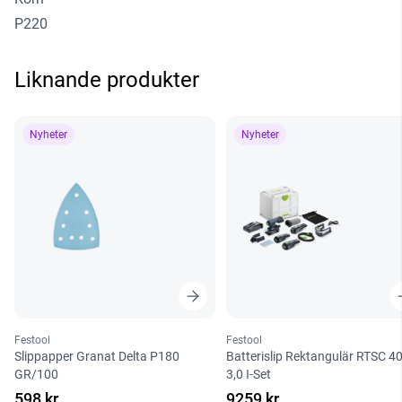
P220
Liknande produkter
Nyheter
Nyheter
Festool
Festool
Slippapper Granat Delta P180
Batterislip Rektangulär RTSC 4
GR/100
3,0 I-Set
598 kr
9259 kr