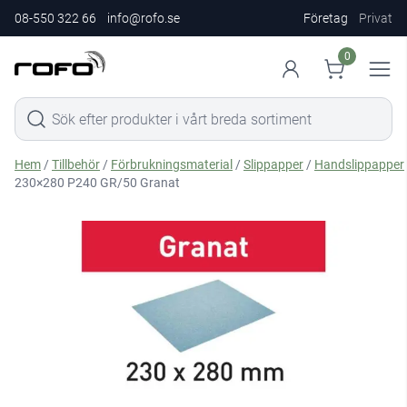
08-550 322 66
info@rofo.se
Företag
Privat
0
Hem
/
Tillbehör
/
Förbrukningsmaterial
/
Slippapper
/
Handslippapper
230×280 P240 GR/50 Granat