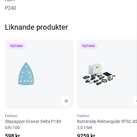
P240
Liknande produkter
Nyheter
Nyheter
Festool
Festool
Slippapper Granat Delta P180
Batterislip Rektangulär RTSC 4
GR/100
3,0 I-Set
598 kr
9259 kr