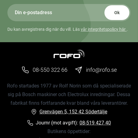
Ok
Du kan avregistrera dig när du vill. Läs
vår integritetspolicy här
.
08-550 322 66
info@rofo.se
Rofo startades 1977 av Rolf Norin som då specialiserade
sig på Bosch maskiner och Electrolux inredningar. Dessa
fabrikat finns fortfarande kvar bland våra leverantörer.
Grenvägen 5, 152 42 Södertälje
Journr (mot avgift):
08-519 427 40
Butikens öppettider: