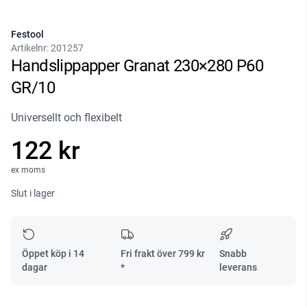
Festool
Artikelnr:
201257
Handslippapper Granat 230×280 P60
GR/10
Universellt och flexibelt
122 kr
ex moms
Slut i lager
Öppet köp i 14
Fri frakt över
799
kr
Snabb
dagar
*
leverans