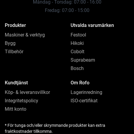
Måndag - Torsdag: 07:00 - 16:00
Fredag: 07:00 - 15:00
Produkter
Utvalda varumärken
Maskiner & verktyg
Festool
Bygg
Hikoki
Tillbehör
Cobolt
Suprabeam
Bosch
Kundtjänst
Om Rofo
Köp- & leveransvillkor
Lagerinredning
Integritetspolicy
ISO-certifikat
Mitt konto
* För tunga och/eller skrymmande produkter kan extra
fraktkostnader tillkomma.