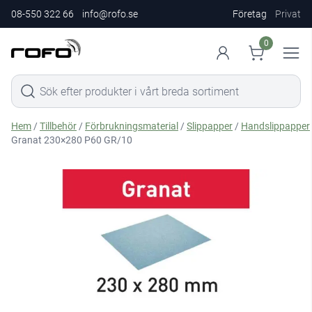
08-550 322 66
info@rofo.se
Företag
Privat
0
Hem
/
Tillbehör
/
Förbrukningsmaterial
/
Slippapper
/
Handslippapper
Granat 230×280 P60 GR/10