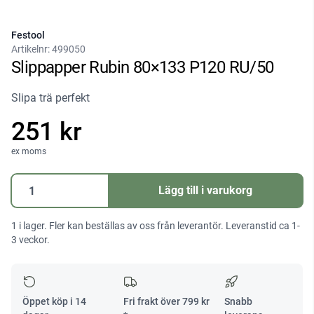
Festool
Artikelnr:
499050
Slippapper Rubin 80×133 P120 RU/50
Slipa trä perfekt
251 kr
ex moms
Slippapper
Lägg till i varukorg
Rubin
80x133
1 i lager. Fler kan beställas av oss från leverantör. Leveranstid ca 1-
P120
3 veckor.
RU/50
mängd
Öppet köp i 14
Fri frakt över
799
kr
Snabb