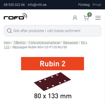
08-550 322 66
info@rofo.se
Företag
Privat
0
Hem
/
Tillbehör
/
Förbrukningsmaterial
/
Slippapper
/
80 x
133
/ Slippapper Rubin 80×133 P120 RU/50