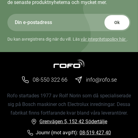
de senaste produktnyheterna och mycket mer.
Ok
Du kan avregistrera dig när du vill. Läs
vår integritetspolicy här
.
08-550 322 66
info@rofo.se
Rofo startades 1977 av Rolf Norin som då specialiserade
sig på Bosch maskiner och Electrolux inredningar. Dessa
fabrikat finns fortfarande kvar bland våra leverantörer.
Grenvägen 5, 152 42 Södertälje
Journr (mot avgift):
08-519 427 40