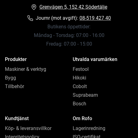
Grenvägen 5, 152 42 Södertälje
Journr (mot avgift):
08-519 427 40
Butikens öppettider:
Måndag - Torsdag: 07:00 - 16:00
Fredag: 07:00 - 15:00
Produkter
Utvalda varumärken
Maskiner & verktyg
Festool
Bygg
Hikoki
Tillbehör
Cobolt
Suprabeam
Bosch
Kundtjänst
Om Rofo
Köp- & leveransvillkor
Lagerinredning
Integritetspolicy
ISO-certifikat