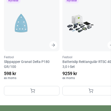
Nyheter
Nyheter
Festool
Festool
Slippapper Granat Delta P180
Batterislip Rektangulär RTSC 4
GR/100
3,0 I-Set
598 kr
9259 kr
ex moms
ex moms