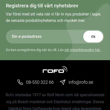
Registrera dig till vårt nyhetsbrev
Var först med att veta när vi får in nya produkter i lager,
de senaste produktnyheterna och mycket mer.
Ok
Du kan avregistrera dig när du vill. Läs
vår integritetspolicy här
.
08-550 322 66
info@rofo.se
Rofo startades 1977 av Rolf Norin som då specialiserade
sig på Bosch maskiner och Electrolux inredningar. Dessa
fabrikat finns fortfarande kvar bland våra leverantörer.