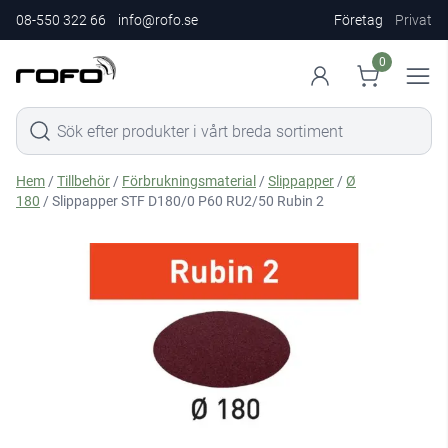
08-550 322 66
info@rofo.se
Företag
Privat
0
Hem
/
Tillbehör
/
Förbrukningsmaterial
/
Slippapper
/
Ø
180
/ Slippapper STF D180/0 P60 RU2/50 Rubin 2