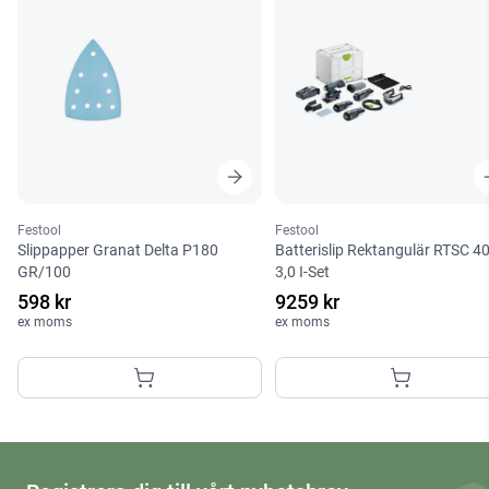
Festool
Festool
Slippapper Granat Delta P180
Batterislip Rektangulär RTSC 4
GR/100
3,0 I-Set
598 kr
9259 kr
ex moms
ex moms