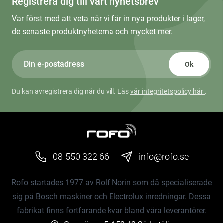
Registrera dig till vårt nyhetsbrev
Var först med att veta när vi får in nya produkter i lager,
de senaste produktnyheterna och mycket mer.
Ok
Du kan avregistrera dig när du vill. Läs
vår integritetspolicy här
.
08-550 322 66
info@rofo.se
Rofo startades 1977 av Rolf Norin som då specialiserade
sig på Bosch maskiner och Electrolux inredningar. Dessa
fabrikat finns fortfarande kvar bland våra leverantörer.