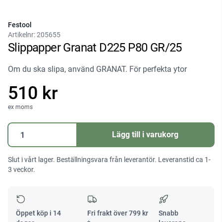
Festool
Artikelnr:
205655
Slippapper Granat D225 P80 GR/25
Om du ska slipa, använd GRANAT. För perfekta ytor
510 kr
ex moms
Slippapper
Lägg till i varukorg
Granat
D225
Slut i vårt lager. Beställningsvara från leverantör. Leveranstid ca 1-
P80
3 veckor.
GR/25
mängd
Öppet köp i 14
Fri frakt över
799
kr
Snabb