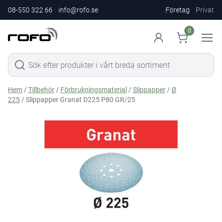
08-550 322 66
info@rofo.se
Företag
Privat
0
Hem
/
Tillbehör
/
Förbrukningsmaterial
/
Slippapper
/
Ø
225
/ Slippapper Granat D225 P80 GR/25