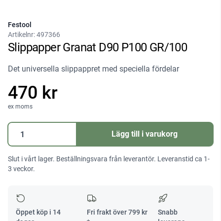
Festool
Artikelnr:
497366
Slippapper Granat D90 P100 GR/100
Det universella slippappret med speciella fördelar
470 kr
ex moms
Slippapper
Lägg till i varukorg
Granat
D90
Slut i vårt lager. Beställningsvara från leverantör. Leveranstid ca 1-
P100
3 veckor.
GR/100
mängd
Öppet köp i 14
Fri frakt över
799
kr
Snabb