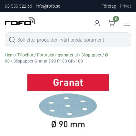
08-550 322 66
info@rofo.se
Företag
Privat
0
Hem
/
Tillbehör
/
Förbrukningsmaterial
/
Slippapper
/
Ø
90
/ Slippapper Granat D90 P100 GR/100