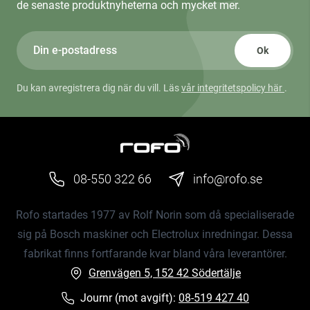
de senaste produktnyheterna och mycket mer.
Ok
Du kan avregistrera dig när du vill. Läs
vår integritetspolicy här
.
08-550 322 66
info@rofo.se
Rofo startades 1977 av Rolf Norin som då specialiserade
sig på Bosch maskiner och Electrolux inredningar. Dessa
fabrikat finns fortfarande kvar bland våra leverantörer.
Grenvägen 5, 152 42 Södertälje
Journr (mot avgift):
08-519 427 40