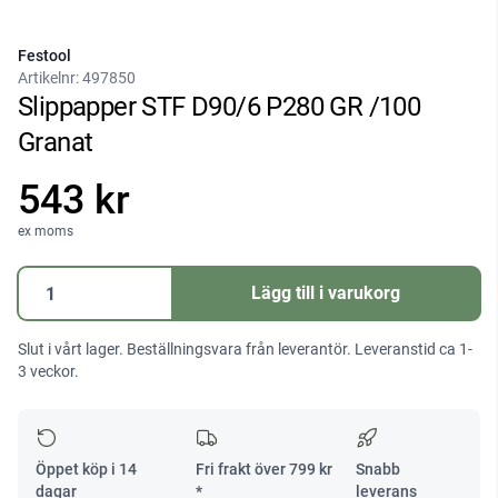
Festool
Artikelnr:
497850
Slippapper STF D90/6 P280 GR /100
Granat
543 kr
ex moms
Slippapper
Lägg till i varukorg
STF
D90/6
Slut i vårt lager. Beställningsvara från leverantör. Leveranstid ca 1-
P280
3 veckor.
GR
/100
Granat
mängd
Öppet köp i 14
Fri frakt över
799
kr
Snabb
dagar
*
leverans