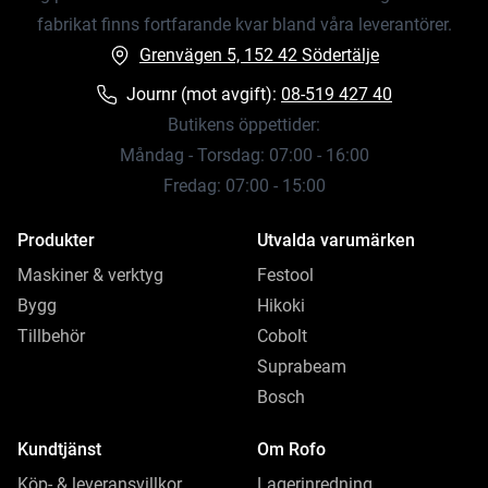
fabrikat finns fortfarande kvar bland våra leverantörer.
Grenvägen 5, 152 42 Södertälje
Journr (mot avgift):
08-519 427 40
Butikens öppettider:
Måndag - Torsdag: 07:00 - 16:00
Fredag: 07:00 - 15:00
Produkter
Utvalda varumärken
Maskiner & verktyg
Festool
Bygg
Hikoki
Tillbehör
Cobolt
Suprabeam
Bosch
Kundtjänst
Om Rofo
Köp- & leveransvillkor
Lagerinredning