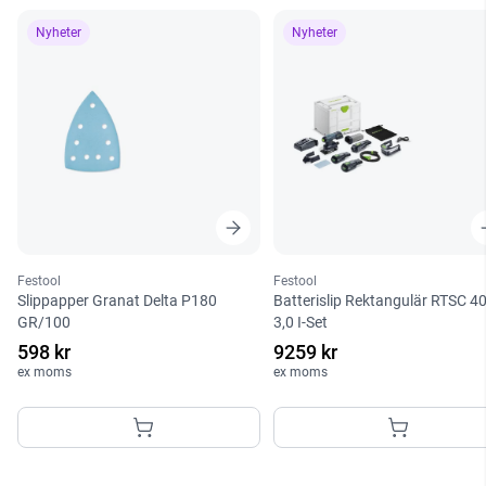
Nyheter
Nyheter
Festool
Festool
Slippapper Granat Delta P180
Batterislip Rektangulär RTSC 4
GR/100
3,0 I-Set
598 kr
9259 kr
ex moms
ex moms