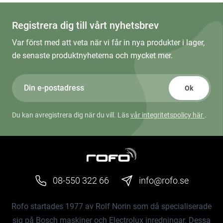
Registrera dig till vårt nyhetsbrev
Var först med att veta när vi får in nya produkter i lager,
de senaste produktnyheterna och mycket mer.
Ok
Du kan avregistrera dig när du vill. Läs
vår integritetspolicy här
.
08-550 322 66
info@rofo.se
Rofo startades 1977 av Rolf Norin som då specialiserade
sig på Bosch maskiner och Electrolux inredningar. Dessa