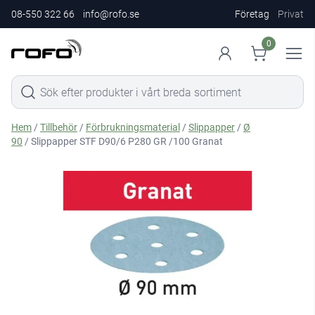
08-550 322 66
info@rofo.se
Företag
Privat
0
Hem
/
Tillbehör
/
Förbrukningsmaterial
/
Slippapper
/
Ø
90
/ Slippapper STF D90/6 P280 GR /100 Granat