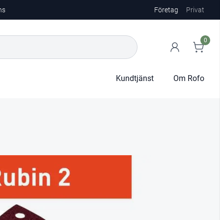
ns
Företag
Privat
0
Kundtjänst
Om Rofo