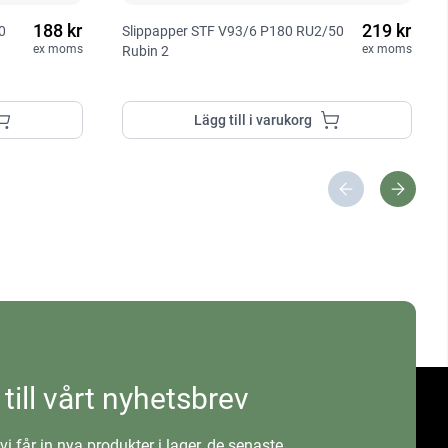
188 kr
219 kr
0
Slippapper STF V93/6 P180 RU2/50
ex moms
ex moms
Rubin 2
Lägg till i varukorg
 till vårt nyhetsbrev
vi får in nya produkter i lager, de senaste