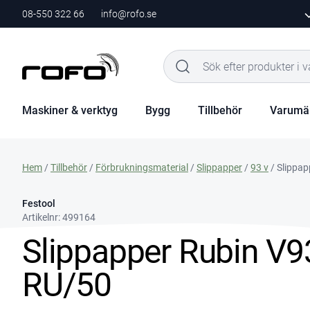
08-550 322 66
info@rofo.se
Maskiner & verktyg
Bygg
Tillbehör
Varumä
Hem
/
Tillbehör
/
Förbrukningsmaterial
/
Slippapper
/
93 v
/ Slippa
Festool
Artikelnr:
499164
Slippapper Rubin V
RU/50