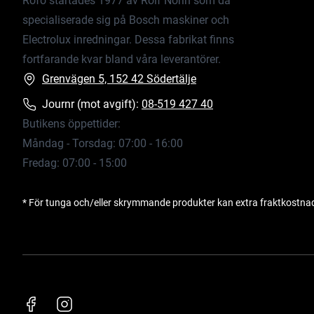
Rofo startades 1977 av Rolf Norin som då
specialiserade sig på Bosch maskiner och
Electrolux inredningar. Dessa fabrikat finns
fortfarande kvar bland våra leverantörer.
Grenvägen 5, 152 42 Södertälje
Journr (mot avgift):
08-519 427 40
Butikens öppettider:
Måndag - Torsdag: 07:00 - 16:00
Fredag: 07:00 - 15:00
* För tunga och/eller skrymmande produkter kan extra fraktkostna