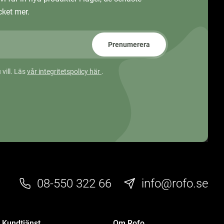
ket mer.
Prenumerera
 vill. Läs
vår integritetspolicy här
.
08-550 322 66
info@rofo.se
Kundtjänst
Om Rofo