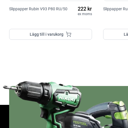
222 kr
Slippapper Rubin V93 P80 RU/50
Slippapper R
ex moms
Lägg till i varukorg
Lä