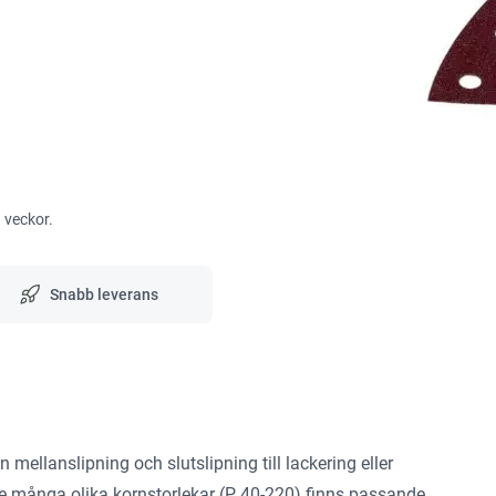
3 veckor.
Snabb leverans
ån mellanslipning och slutslipning till lackering eller
re många olika kornstorlekar (P 40-220) finns passande