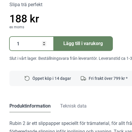
Slipa trä perfekt
188 kr
ex moms
Slippapper
Lägg till i varukorg
Rubin
V93
Slut i vårt lager. Beställningsvara från leverantör. Leveranstid ca 1-
P100
RU/50
mängd
Öppet köp i 14 dagar
Fri frakt över
799
kr *
Produktinformation
Teknisk data
Rubin 2 är ett slippapper speciellt för trämaterial, för allt fr
förberedande slipning inför inoljning och vaxning. Tack va