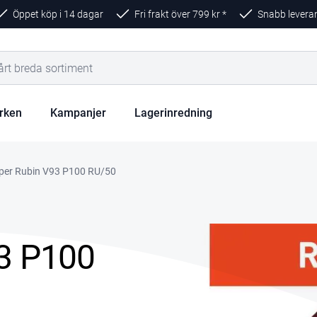
Öppet köp i 14 dagar
Fri frakt över
799
kr *
Snabb levera
rken
Kampanjer
Lagerinredning
pper Rubin V93 P100 RU/50
93 P100