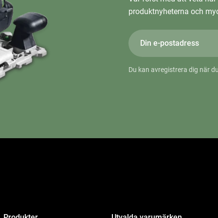
produktnyheterna och myc
Du kan avregistrera dig när du
Produkter
Utvalda varumärken