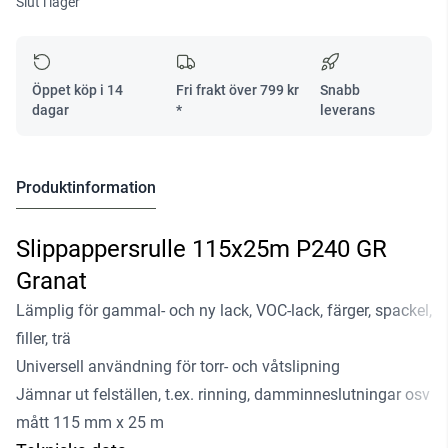
Slut i lager
Öppet köp i 14
Fri frakt över
799
kr
Snabb
dagar
*
leverans
Produktinformation
Slippappersrulle 115x25m P240 GR
Granat
Lämplig för gammal- och ny lack, VOC-lack, färger, spackel,
filler, trä
Universell användning för torr- och våtslipning
Jämnar ut felställen, t.ex. rinning, damminneslutningar osv
mått 115 mm x 25 m