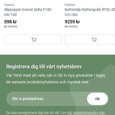
Festool
Festool
Slippapper Granat Delta P180
Batterislip Rektangulär RTSC 4
GR/100
3,0 I-Set
598 kr
9259 kr
ex moms
ex moms
Registrera dig till vårt nyhetsbrev
Var först med att veta när vi får in nya produkter i lager,
de senaste produktnyheterna och mycket mer.
Ok
Du kan avregistrera dig när du vill. Läs
vår integritetspolicy här
.