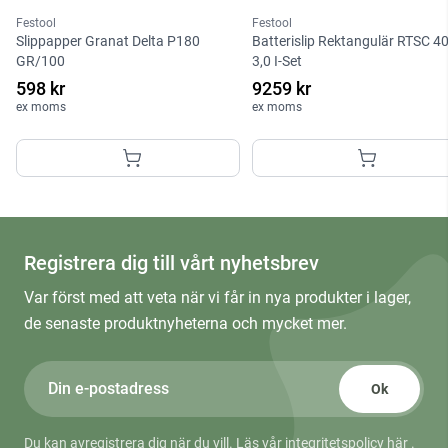
Festool
Festool
Slippapper Granat Delta P180
Batterislip Rektangulär RTSC 4
GR/100
3,0 I-Set
598 kr
9259 kr
ex moms
ex moms
Registrera dig till vårt nyhetsbrev
Var först med att veta när vi får in nya produkter i lager,
de senaste produktnyheterna och mycket mer.
Ok
Du kan avregistrera dig när du vill. Läs
vår integritetspolicy här
.