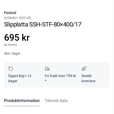
Festool
Artikelnr:
493140
Slipplatta SSH-STF-80×400/17
695 kr
ex moms
Slut i lager
Öppet köp i 14
Fri frakt över
799
kr
Snabb
dagar
*
leverans
Produktinformation
Teknisk data