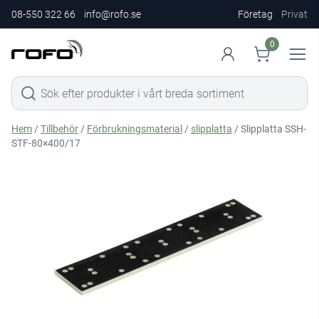
08-550 322 66
info@rofo.se
Företag
Privat
0
Hem
/
Tillbehör
/
Förbrukningsmaterial
/
slipplatta
/ Slipplatta SSH-
STF-80×400/17