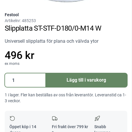
Festool
Artikelnr:
485253
Slipplatta ST-STF-D180/0-M14 W
Universell slipplatta för plana och välvda ytor
496 kr
ex moms
Slipplatta
Lägg till i varukorg
ST-
STF-
1 i lager. Fler kan beställas av oss från leverantör. Leveranstid ca 1-
D180/0-
3 veckor.
M14
W
mängd
Öppet köp i 14
Fri frakt över
799
kr
Snabb