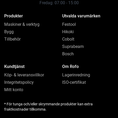
Fredag: 07:00 - 15:00
Produkter
Utvalda varumärken
Maskiner & verktyg
Festool
Bygg
Hikoki
Tillbehör
Cobolt
Suprabeam
Bosch
Kundtjänst
Om Rofo
Köp- & leveransvillkor
Lagerinredning
Integritetspolicy
ISO-certifikat
Mitt konto
* För tunga och/eller skrymmande produkter kan extra
fraktkostnader tillkomma.