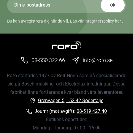
Ok
Du kan avregistrera dig när du vill. Läs
vår integritetspolicy här
.
08-550 322 66
info@rofo.se
Rofo startades 1977 av Rolf Norin som då specialiserade
sig på Bosch maskiner och Electrolux inredningar. Dessa
fabrikat finns fortfarande kvar bland våra leverantörer.
Grenvägen 5, 152 42 Södertälje
Journr (mot avgift):
08-519 427 40
Butikens öppettider:
Måndag - Torsdag: 07:00 - 16:00