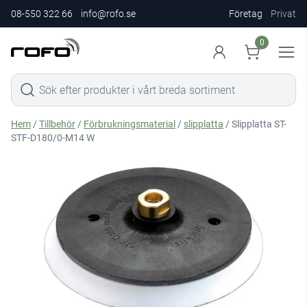
08-550 322 66
info@rofo.se
Företag
Privat
0
Hem
/
Tillbehör
/
Förbrukningsmaterial
/
slipplatta
/ Slipplatta ST-
STF-D180/0-M14 W