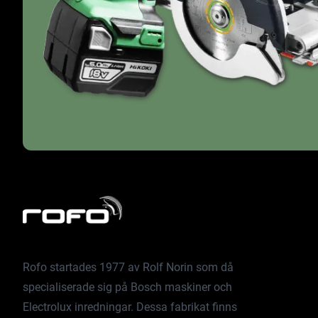
Rofo startades 1977 av Rolf Norin som då
specialiserade sig på Bosch maskiner och
Electrolux inredningar. Dessa fabrikat finns