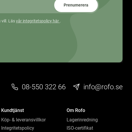
Prenumerera
 vill. Läs
vår integritetspolicy här
.
08-550 322 66
info@rofo.se
Kundtjänst
Om Rofo
Köp- & leveransvillkor
Lagerinredning
Integritetspolicy
ISO-certifikat