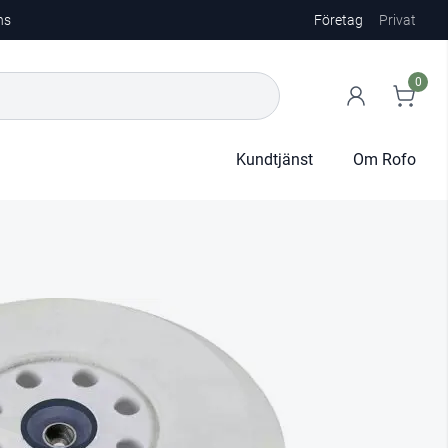
ns
Företag
Privat
0
Kundtjänst
Om Rofo