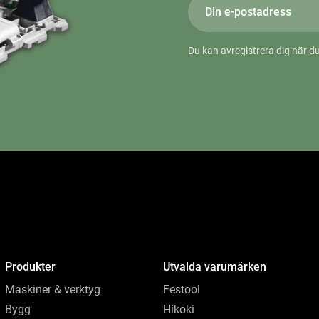
Du kan avregistrera dig när du
Produkter
Utvalda varumärken
Maskiner & verktyg
Festool
Bygg
Hikoki