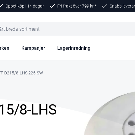
Öppet köp i 14 dagar
Fri frakt över
799
kr *
Snabb levera
rken
Kampanjer
Lagerinredning
-STF-D215/8-LHS 225-SW
215/8-LHS