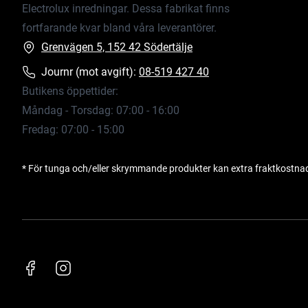
Electrolux inredningar. Dessa fabrikat finns
fortfarande kvar bland våra leverantörer.
Grenvägen 5, 152 42 Södertälje
Journr (mot avgift):
08-519 427 40
Butikens öppettider:
Måndag - Torsdag: 07:00 - 16:00
Fredag: 07:00 - 15:00
* För tunga och/eller skrymmande produkter kan extra fraktkostna