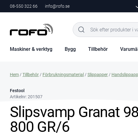
08-550 322 66
info@rofo.se
Maskiner & verktyg
Bygg
Tillbehör
Varumä
Hem
/
Tillbehör
/
Förbrukningsmaterial
/
Slippapper
/
Handslippapp
Festool
Artikelnr:
201507
Slipsvamp Granat 9
800 GR/6