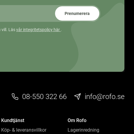
Prenumerera
 vill. Läs
vår integritetspolicy här
.
08-550 322 66
info@rofo.se
Kundtjänst
Om Rofo
Köp- & leveransvillkor
Lagerinredning