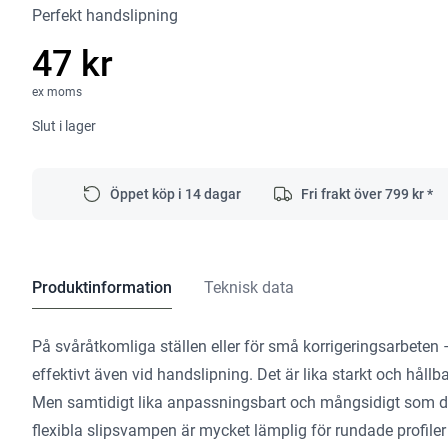
Perfekt handslipning
47 kr
ex moms
Slut i lager
Öppet köp i 14 dagar
Fri frakt över
799
kr *
Produktinformation
Teknisk data
På svåråtkomliga ställen eller för små korrigeringsarbete
effektivt även vid handslipning. Det är lika starkt och håll
Men samtidigt lika anpassningsbart och mångsidigt som du 
flexibla slipsvampen är mycket lämplig för rundade profile