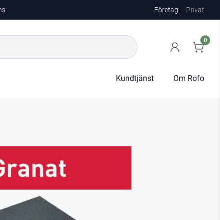
ns
Företag
Privat
0
Kundtjänst
Om Rofo