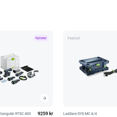
Festool
Nyheter
9259 kr
ektangulär RTSC 400
Laddare SYS-MC 6/4