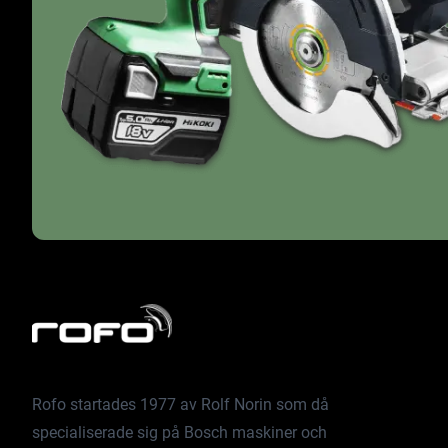
Rofo startades 1977 av Rolf Norin som då
specialiserade sig på Bosch maskiner och