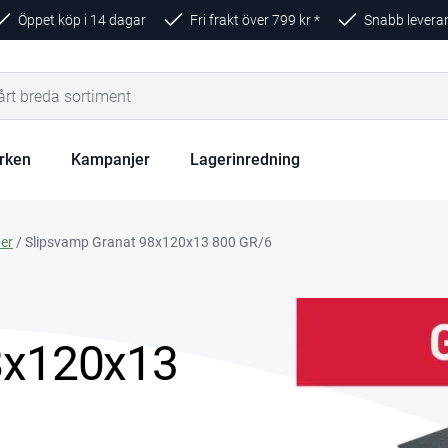
Öppet köp i 14 dagar
Fri frakt över
799
kr *
Snabb levera
rken
Kampanjer
Lagerinredning
er
/ Slipsvamp Granat 98x120x13 800 GR/6
8x120x13