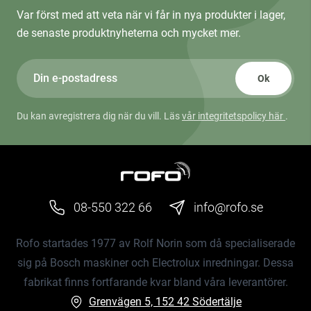
Var först med att veta när vi får in nya produkter i lager,
de senaste produktnyheterna och mycket mer.
Ok
Du kan avregistrera dig när du vill. Läs
vår integritetspolicy här
.
08-550 322 66
info@rofo.se
Rofo startades 1977 av Rolf Norin som då specialiserade
sig på Bosch maskiner och Electrolux inredningar. Dessa
fabrikat finns fortfarande kvar bland våra leverantörer.
Grenvägen 5, 152 42 Södertälje