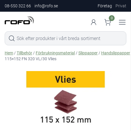
08-550 322 66
info@rofo.se
Företag
Privat
0
Hem
/
Tillbehör
/
Förbrukningsmaterial
/
Slippapper
/
Handslippapper
115×152 FN 320 VL/30 Vlies