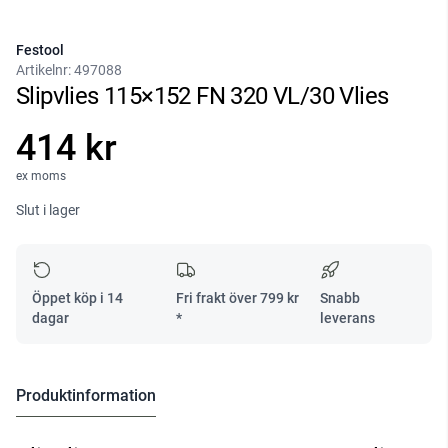
Festool
Artikelnr:
497088
Slipvlies 115×152 FN 320 VL/30 Vlies
414 kr
ex moms
Slut i lager
Öppet köp i 14
Fri frakt över
799
kr
Snabb
dagar
*
leverans
Produktinformation