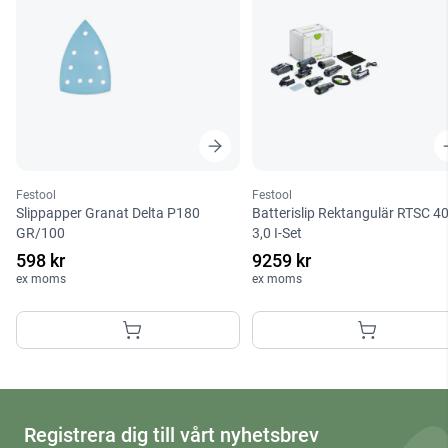
Festool
Festool
Slippapper Granat Delta P180
Batterislip Rektangulär RTSC 4
GR/100
3,0 I-Set
598 kr
9259 kr
ex moms
ex moms
Registrera dig till vårt nyhetsbrev