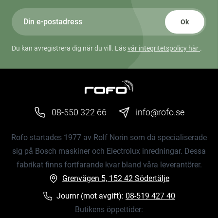
Ok
Du kan avregistrera dig när du vill. Läs
vår integritetspolicy här
.
08-550 322 66
info@rofo.se
Rofo startades 1977 av Rolf Norin som då specialiserade
sig på Bosch maskiner och Electrolux inredningar. Dessa
fabrikat finns fortfarande kvar bland våra leverantörer.
Grenvägen 5, 152 42 Södertälje
Journr (mot avgift):
08-519 427 40
Butikens öppettider: