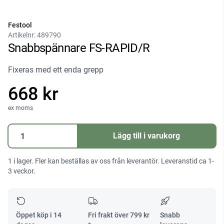
Festool
Artikelnr:
489790
Snabbspännare FS-RAPID/R
Fixeras med ett enda grepp
668 kr
ex moms
Snabbspännare
Lägg till i varukorg
FS-
RAPID/R
1 i lager. Fler kan beställas av oss från leverantör. Leveranstid ca 1-
mängd
3 veckor.
Öppet köp i 14
Fri frakt över
799
kr
Snabb