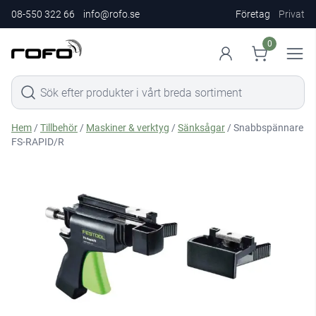
08-550 322 66
info@rofo.se
Företag
Privat
0
Hem
/
Tillbehör
/
Maskiner & verktyg
/
Sänksågar
/ Snabbspännare
FS-RAPID/R