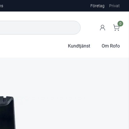
ns
Företag
Privat
0
Kundtjänst
Om Rofo