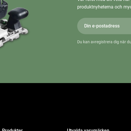
produktnyheterna och myc
Du kan avregistrera dig när du
Produkter
Utvalda varumärken