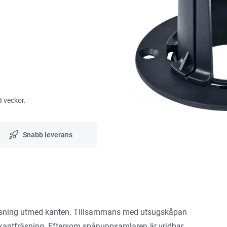
3 veckor.
Snabb leverans
räsning utmed kanten. Tillsammans med utsugskåpan
kantfräsning. Eftersom spånuppsamlaren är vridbar