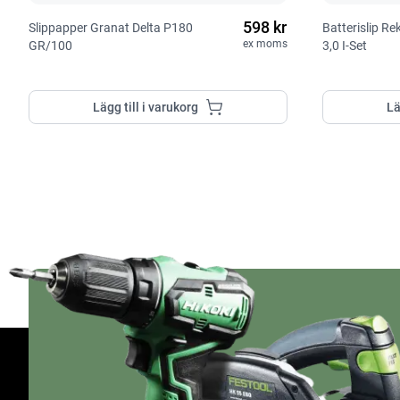
598 kr
Slippapper Granat Delta P180
Batterislip R
ex moms
GR/100
3,0 I-Set
Lägg till i varukorg
Lä