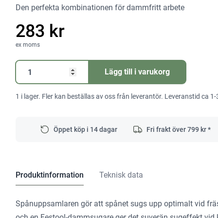
Den perfekta kombinationen för dammfritt arbete
283 kr
ex moms
Spånuppsamlare
Lägg till i varukorg
KSF-
OF
1 i lager. Fler kan beställas av oss från leverantör. Leveranstid ca 1-
1010
mängd
Öppet köp i 14 dagar
Fri frakt över
799
kr *
Produktinformation
Teknisk data
Spånuppsamlaren gör att spånet sugs upp optimalt vid f
och en Festool-dammsugare ger det suverän sugeffekt vid 