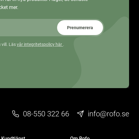
ket mer.
Prenumerera
 vill. Läs
vår integritetspolicy här
.
08-550 322 66
info@rofo.se
Kundtjänst
Om Rofo