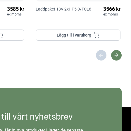
3585 kr
3566 kr
Laddpaket 18V 2xHP5,0/TCL6
ex moms
ex moms
Lägg till i varukorg
 till vårt nyhetsbrev
vi får in nya produkter i lager, de senaste