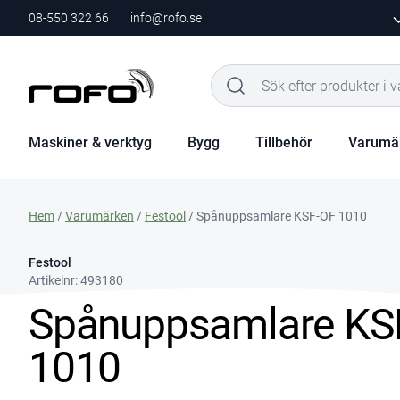
08-550 322 66
info@rofo.se
Maskiner & verktyg
Bygg
Tillbehör
Varumä
Hem
/
Varumärken
/
Festool
/ Spånuppsamlare KSF-OF 1010
Festool
Artikelnr:
493180
Spånuppsamlare KS
1010