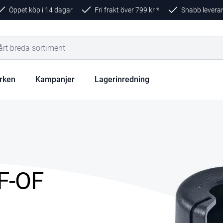
Öppet köp i 14 dagar
Fri frakt över
799
kr *
Snabb levera
rken
Kampanjer
Lagerinredning
F-OF