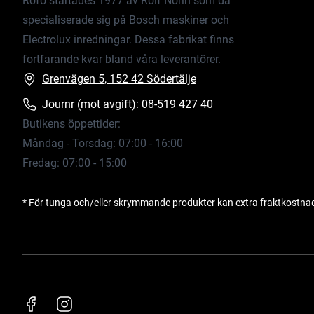
Rofo startades 1977 av Rolf Norin som då
specialiserade sig på Bosch maskiner och
Electrolux inredningar. Dessa fabrikat finns
fortfarande kvar bland våra leverantörer.
Grenvägen 5, 152 42 Södertälje
Journr (mot avgift):
08-519 427 40
Butikens öppettider:
Måndag - Torsdag: 07:00 - 16:00
Fredag: 07:00 - 15:00
* För tunga och/eller skrymmande produkter kan extra fraktkostna