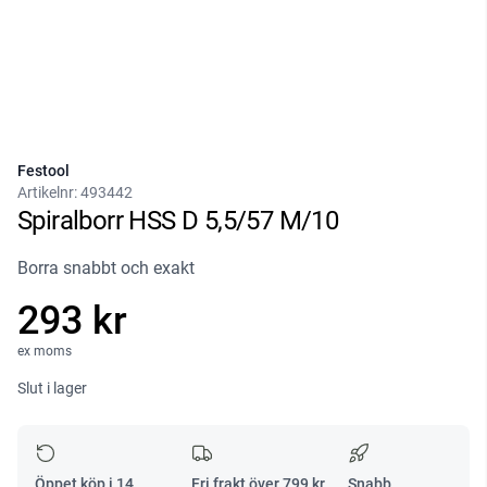
Festool
Artikelnr:
493442
Spiralborr HSS D 5,5/57 M/10
Borra snabbt och exakt
293 kr
ex moms
Slut i lager
Öppet köp i 14
Fri frakt över
799
kr
Snabb