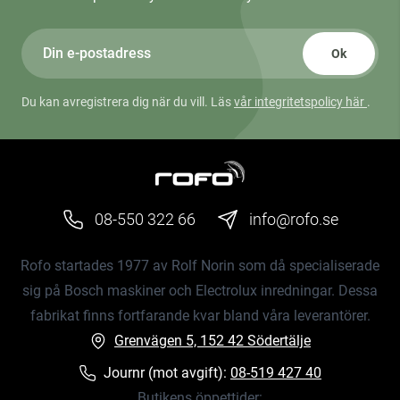
Ok
Du kan avregistrera dig när du vill. Läs
vår integritetspolicy här
.
08-550 322 66
info@rofo.se
Rofo startades 1977 av Rolf Norin som då specialiserade
sig på Bosch maskiner och Electrolux inredningar. Dessa
fabrikat finns fortfarande kvar bland våra leverantörer.
Grenvägen 5, 152 42 Södertälje
Journr (mot avgift):
08-519 427 40
Butikens öppettider: