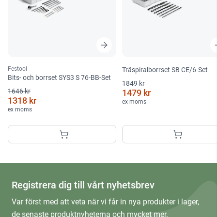
Festool
Träspiralborrset SB CE/6-Set
Bits- och borrset SYS3 S 76-BB-Set
1849 kr
1646 kr
1479 kr
1318 kr
ex moms
ex moms
Registrera dig till vårt nyhetsbrev
Var först med att veta när vi får in nya produkter i lager,
de senaste produktnyheterna och mycket mer.