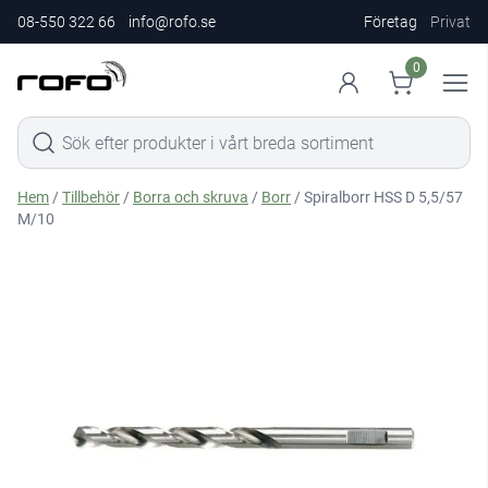
08-550 322 66
info@rofo.se
Företag
Privat
0
Hem
/
Tillbehör
/
Borra och skruva
/
Borr
/ Spiralborr HSS D 5,5/57
M/10