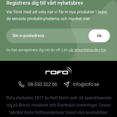
Registrera dig till vårt nyhetsbrev
Var först med att veta när vi får in nya produkter i lager,
de senaste produktnyheterna och mycket mer.
Ok
Du kan avregistrera dig när du vill. Läs
vår integritetspolicy här
.
08-550 322 66
info@rofo.se
Rofo startades 1977 av Rolf Norin som då specialiserade
sig på Bosch maskiner och Electrolux inredningar. Dessa
fabrikat finns fortfarande kvar bland våra leverantörer.