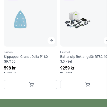
Festool
Festool
Slippapper Granat Delta P180
Batterislip Rektangulär RTSC 4
GR/100
3,0 I-Set
598 kr
9259 kr
ex moms
ex moms