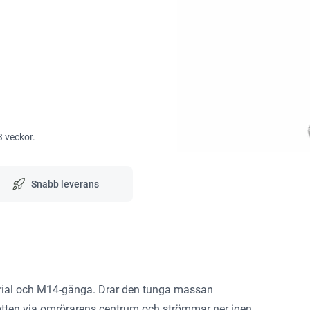
3 veckor.
Snabb leverans
terial och M14-gänga. Drar den tunga massan
botten via omrörarens centrum och strömmar ner igen