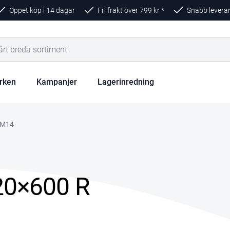
Öppet köp i 14 dagar
Fri frakt över
799
kr *
Snabb levera
rken
Kampanjer
Lagerinredning
R M14
120×600 R