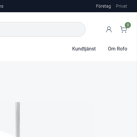
ns
Företag
Privat
0
Kundtjänst
Om Rofo