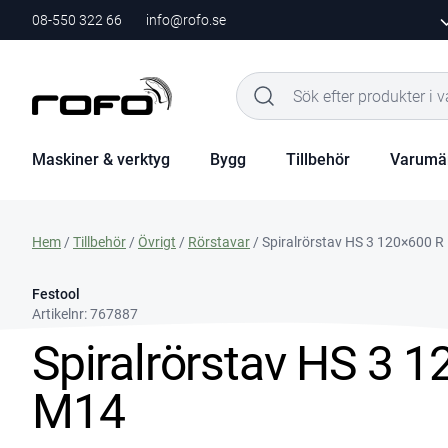
08-550 322 66
info@rofo.se
Maskiner & verktyg
Bygg
Tillbehör
Varumä
Hem
/
Tillbehör
/
Övrigt
/
Rörstavar
/ Spiralrörstav HS 3 120×600 
Festool
Artikelnr:
767887
Spiralrörstav HS 3 
M14