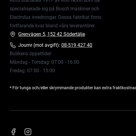
Rofo startades 1977 av Rolf Norin som då
specialiserade sig på Bosch maskiner och
Electrolux inredningar. Dessa fabrikat finns
fortfarande kvar bland våra leverantörer.
Grenvägen 5, 152 42 Södertälje
Journr (mot avgift):
08-519 427 40
Butikens öppettider:
Måndag - Torsdag: 07:00 - 16:00
Fredag: 07:00 - 15:00
* För tunga och/eller skrymmande produkter kan extra fraktkostna