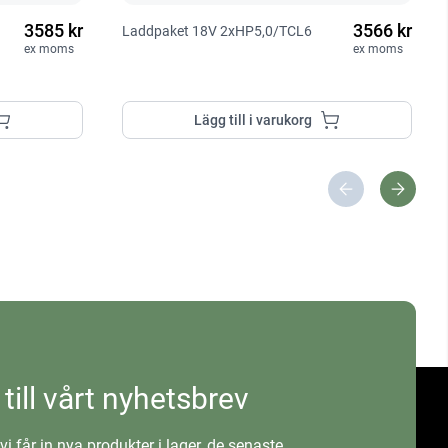
3585 kr
3566 kr
Laddpaket 18V 2xHP5,0/TCL6
ex moms
ex moms
Lägg till i varukorg
 till vårt nyhetsbrev
vi får in nya produkter i lager, de senaste