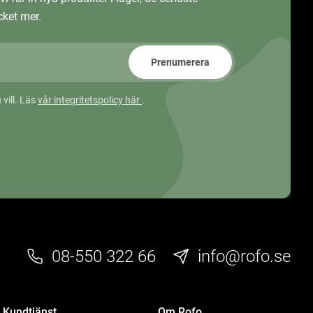
ket mer.
Prenumerera
 vill. Läs
vår integritetspolicy här
.
08-550 322 66
info@rofo.se
Kundtjänst
Om Rofo