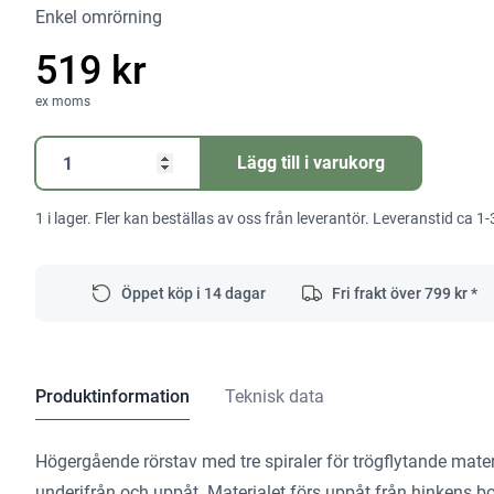
Enkel omrörning
519 kr
ex moms
Spiralrörstav
Lägg till i varukorg
HS
3
1 i lager. Fler kan beställas av oss från leverantör. Leveranstid ca 1-
120x600
R
M14
Öppet köp i 14 dagar
Fri frakt över
799
kr *
mängd
Produktinformation
Teknisk data
Högergående rörstav med tre spiraler för trögflytande ma
underifrån och uppåt. Materialet förs uppåt från hinkens 