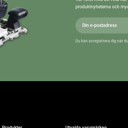
produktnyheterna och myc
Du kan avregistrera dig när du
Produkter
Utvalda varumärken