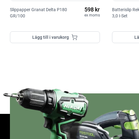
598 kr
Slippapper Granat Delta P180
Batterislip R
ex moms
GR/100
3,0 I-Set
Lägg till i varukorg
Lä