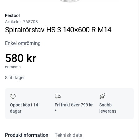
Festool
Artikelnr:
768708
Spiralrörstav HS 3 140×600 R M14
Enkel omrörning
580 kr
ex moms
Slut i lager
Öppet köp i 14
Fri frakt över
799
kr
Snabb
dagar
*
leverans
Produktinformation
Teknisk data