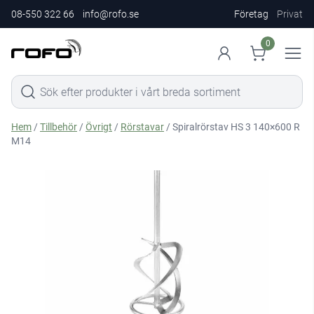
08-550 322 66
info@rofo.se
Företag
Privat
0
Hem
/
Tillbehör
/
Övrigt
/
Rörstavar
/ Spiralrörstav HS 3 140×600 R
M14