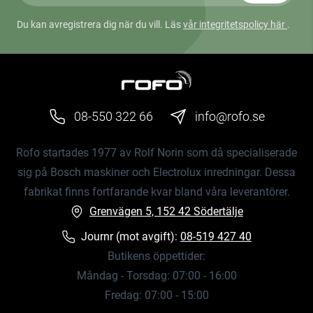
Du kan avregistrera dig när du vill. Läs
vår integritetspolicy här
.
08-550 322 66
info@rofo.se
Rofo startades 1977 av Rolf Norin som då specialiserade
sig på Bosch maskiner och Electrolux inredningar. Dessa
fabrikat finns fortfarande kvar bland våra leverantörer.
Grenvägen 5, 152 42 Södertälje
Journr (mot avgift):
08-519 427 40
Butikens öppettider:
Måndag - Torsdag: 07:00 - 16:00
Fredag: 07:00 - 15:00