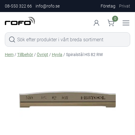
08-550 322 66
info@rofo.se
Företag
Privat
0
Hem
/
Tillbehör
/
Övrigt
/
Hyvla
/ Spiralstål HS 82 RW