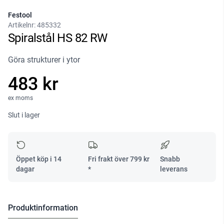
Festool
Artikelnr:
485332
Spiralstål HS 82 RW
Göra strukturer i ytor
483 kr
ex moms
Slut i lager
Öppet köp i 14
Fri frakt över
799
kr
Snabb
dagar
*
leverans
Produktinformation