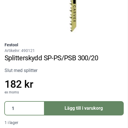
Festool
Artikelnr:
490121
Splitterskydd SP-PS/PSB 300/20
Slut med splitter
182 kr
ex moms
Splitterskydd
Lägg till i varukorg
SP-
PS/PSB
1 i lager
300/20