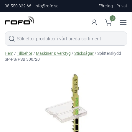
08-550 322 66
info@rofo.se
Företag
Privat
0
Hem
/
Tillbehör
/
Maskiner & verktyg
/
Sticksågar
/ Splitterskydd
SP-PS/PSB 300/20