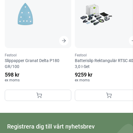
Festool
Festool
Slippapper Granat Delta P180
Batterislip Rektangulär RTSC 4
GR/100
3,0 I-Set
598 kr
9259 kr
ex moms
ex moms
Registrera dig till vårt nyhetsbrev