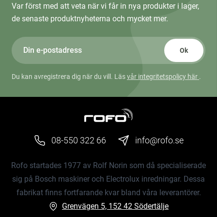
Var först med att veta när vi får in nya produkter i lager,
de senaste produktnyheterna och mycket mer.
Ok
Du kan avregistrera dig när du vill. Läs
vår integritetspolicy här
.
08-550 322 66
info@rofo.se
Rofo startades 1977 av Rolf Norin som då specialiserade
sig på Bosch maskiner och Electrolux inredningar. Dessa
fabrikat finns fortfarande kvar bland våra leverantörer.
Grenvägen 5, 152 42 Södertälje