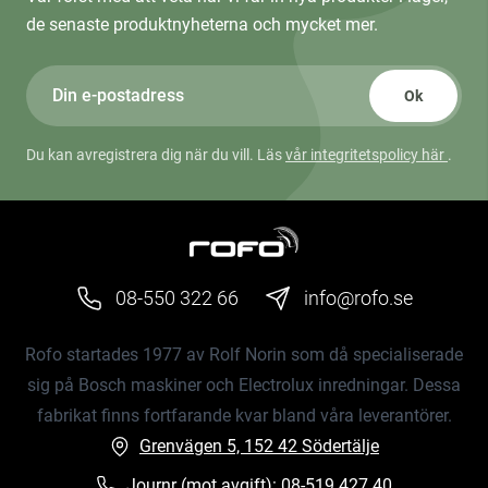
de senaste produktnyheterna och mycket mer.
Ok
Du kan avregistrera dig när du vill. Läs
vår integritetspolicy här
.
08-550 322 66
info@rofo.se
Rofo startades 1977 av Rolf Norin som då specialiserade
sig på Bosch maskiner och Electrolux inredningar. Dessa
fabrikat finns fortfarande kvar bland våra leverantörer.
Grenvägen 5, 152 42 Södertälje
Journr (mot avgift):
08-519 427 40