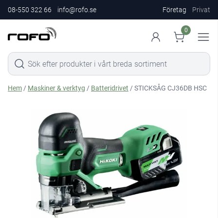
08-550 322 66
info@rofo.se
Företag
Privat
0
Hem
/
Maskiner & verktyg
/
Batteridrivet
/ STICKSÅG CJ36DB HSC