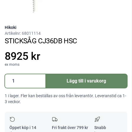
Hikoki
Artikelnr:
68011114
STICKSÅG CJ36DB HSC
8925 kr
ex moms
STICKSÅG
Lägg till i varukorg
CJ36DB
HSC
1 i lager. Fler kan beställas av oss från leverantör. Leveranstid ca 1-
mängd
3 veckor.
Öppet köp i 14
Fri frakt över
799
kr
Snabb