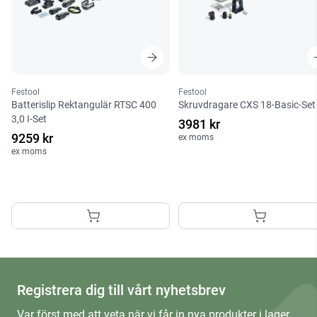
Festool
Festool
Batterislip Rektangulär RTSC 400
Skruvdragare CXS 18-Basic-Set
3,0 I-Set
3981 kr
9259 kr
ex moms
ex moms
Registrera dig till vårt nyhetsbrev
Var först med att veta när vi får in nya produkter i lager,