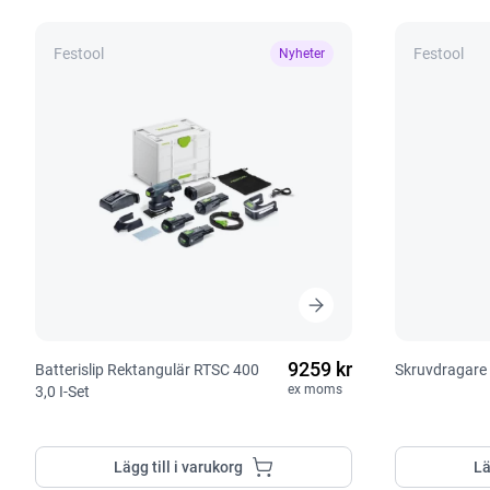
Festool
Festool
Nyheter
9259 kr
Batterislip Rektangulär RTSC 400
Skruvdragare 
ex moms
3,0 I-Set
Lägg till i varukorg
Lä