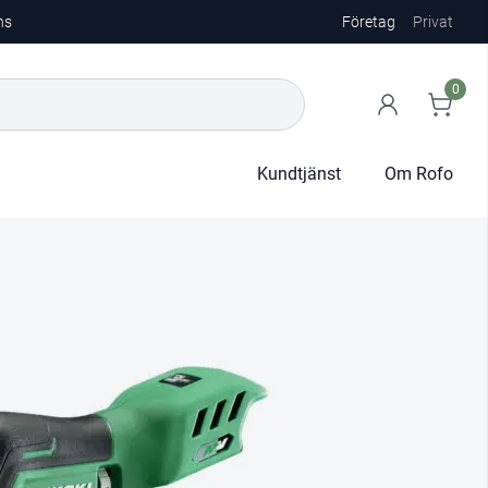
ns
Företag
Privat
0
Kundtjänst
Om Rofo