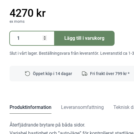
4270 kr
ex moms
STICKSÅG
Lägg till i varukorg
CJ36DB
TOOL
Slut i vårt lager. Beställningsvara från leverantör. Leveranstid ca 1-
ONLY
mängd
Öppet köp i 14 dagar
Fri frakt över
799
kr *
Produktinformation
Leveransomfattning
Teknisk d
Återfjädrande brytare på båda sidor.
Variabel hastighet och ”auto-läge” för kontrollerat startläge