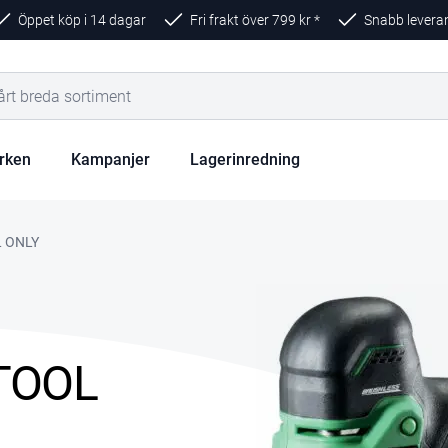
Öppet köp i 14 dagar
Fri frakt över
799
kr *
Snabb levera
rken
Kampanjer
Lagerinredning
L ONLY
TOOL