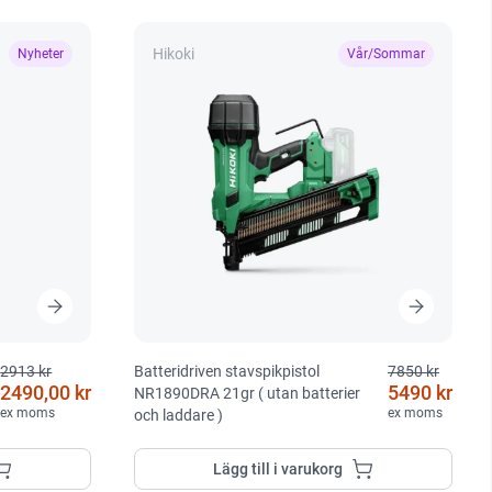
Hikoki
Nyheter
Vår/Sommar
2913 kr
Batteridriven stavspikpistol
7850 kr
2490,00 kr
5490 kr
NR1890DRA 21gr ( utan batterier
ex moms
ex moms
och laddare )
Lägg till i varukorg