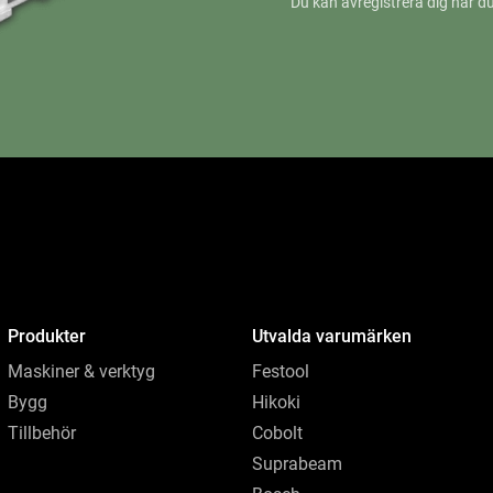
Du kan avregistrera dig när du
Produkter
Utvalda varumärken
Maskiner & verktyg
Festool
Bygg
Hikoki
Tillbehör
Cobolt
Suprabeam