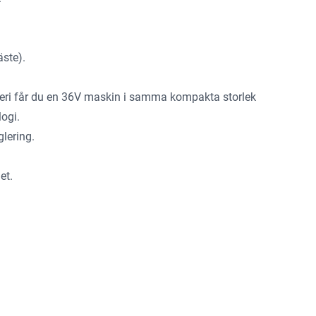
äste).
 får du en 36V maskin i samma kompakta storlek
ogi.
glering.
et.