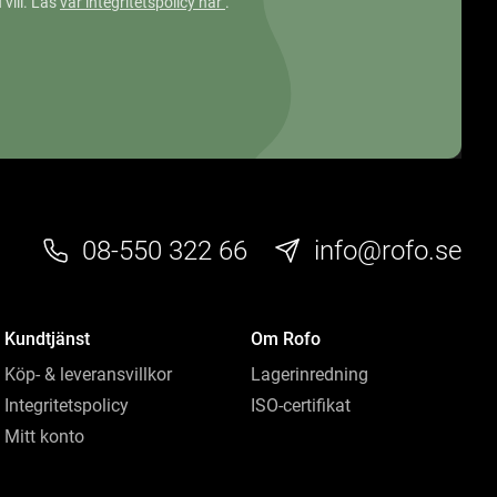
 vill. Läs
vår integritetspolicy här
.
08-550 322 66
info@rofo.se
Kundtjänst
Om Rofo
Köp- & leveransvillkor
Lagerinredning
Integritetspolicy
ISO-certifikat
Mitt konto