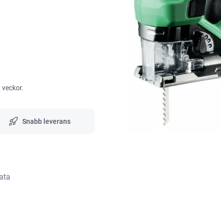
3 veckor.
Snabb leverans
ata
.