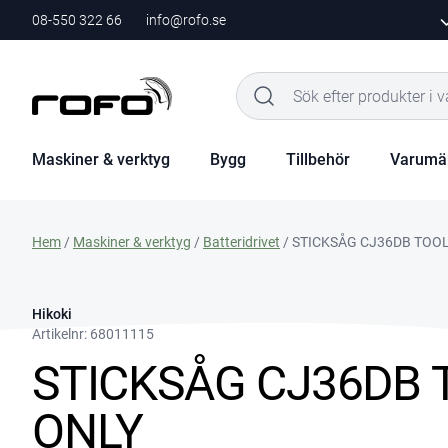
08-550 322 66
info@rofo.se
Maskiner & verktyg
Bygg
Tillbehör
Varumä
Hem
/
Maskiner & verktyg
/
Batteridrivet
/ STICKSÅG CJ36DB TOO
Hikoki
Artikelnr:
68011115
STICKSÅG CJ36DB 
ONLY