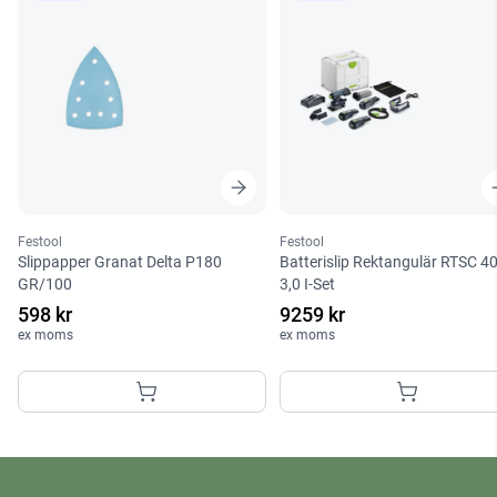
Festool
Festool
Slippapper Granat Delta P180
Batterislip Rektangulär RTSC 4
GR/100
3,0 I-Set
598 kr
9259 kr
ex moms
ex moms