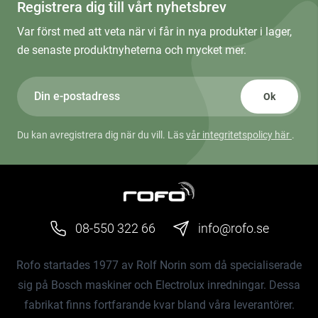
Registrera dig till vårt nyhetsbrev
Var först med att veta när vi får in nya produkter i lager,
de senaste produktnyheterna och mycket mer.
Ok
Du kan avregistrera dig när du vill. Läs
vår integritetspolicy här
.
08-550 322 66
info@rofo.se
Rofo startades 1977 av Rolf Norin som då specialiserade
sig på Bosch maskiner och Electrolux inredningar. Dessa
fabrikat finns fortfarande kvar bland våra leverantörer.