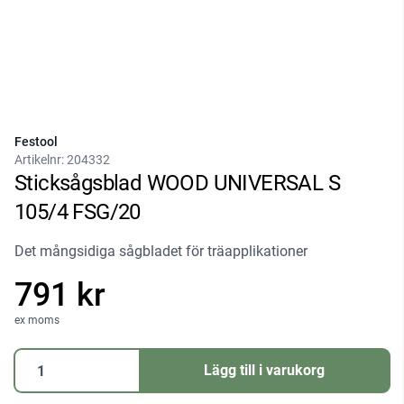
Festool
Artikelnr:
204332
Sticksågsblad WOOD UNIVERSAL S
105/4 FSG/20
Det mångsidiga sågbladet för träapplikationer
791 kr
ex moms
Sticksågsblad
Lägg till i varukorg
WOOD
UNIVERSAL