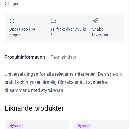
2 i lager
S
105/4
FSG/20
mängd
Öppet köp i 14
Fri frakt över
799
kr
Snabb
dagar
*
leverans
Produktinformation
Teknisk data
Universalklingan för alla relevanta träarbeten. Den är extra
stabil och mycket lämplig för raka snitt, i synnerhet
tillsammans med styrskenan.
Liknande produkter
Nyheter
Nyheter