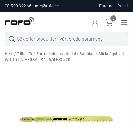
08-550 322 66
info@rofo.se
Företag
Privat
0
Hem
/
Tillbehör
/
Förbrukningsmaterial
/
Sågblad
/ Sticksågsblad
WOOD UNIVERSAL S 105/4 FSG/20