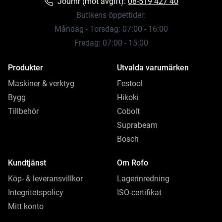
Journr (mot avgift):
08-519 427 40
Butikens öppettider:
Måndag - Torsdag: 07:00 - 16:00
Fredag: 07:00 - 15:00
Produkter
Utvalda varumärken
Maskiner & verktyg
Festool
Bygg
Hikoki
Tillbehör
Cobolt
Suprabeam
Bosch
Kundtjänst
Om Rofo
Köp- & leveransvillkor
Lagerinredning
Integritetspolicy
ISO-certifikat
Mitt konto