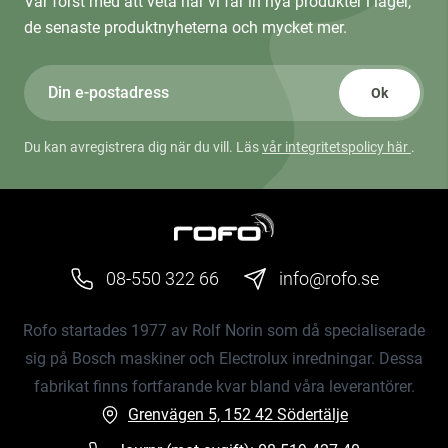
Var först med att veta när vi får in nya produkter i lager,
de senaste produktnyheterna och mycket mer.
Ok
Du kan avregistrera dig när du vill. Läs
vår integritetspolicy här
.
08-550 322 66
info@rofo.se
Rofo startades 1977 av Rolf Norin som då specialiserade
sig på Bosch maskiner och Electrolux inredningar. Dessa
fabrikat finns fortfarande kvar bland våra leverantörer.
Grenvägen 5, 152 42 Södertälje