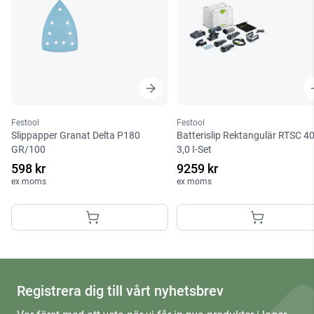
Festool
Festool
Slippapper Granat Delta P180
Batterislip Rektangulär RTSC 4
GR/100
3,0 I-Set
598 kr
9259 kr
ex moms
ex moms
Registrera dig till vårt nyhetsbrev