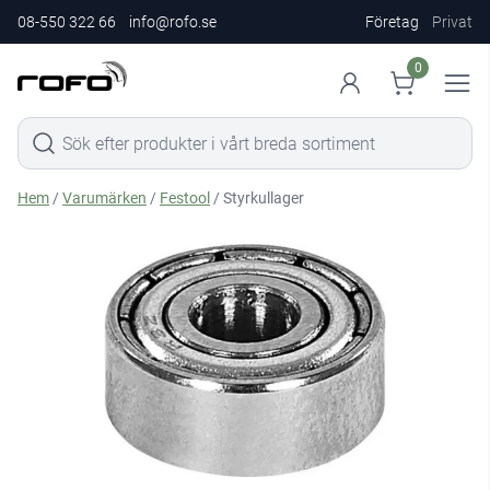
08-550 322 66
info@rofo.se
Företag
Privat
0
Hem
/
Varumärken
/
Festool
/ Styrkullager