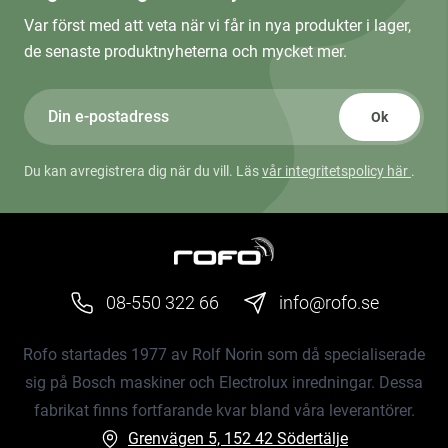
Var först med att veta när vi får in nya produkter i lager,
de senaste produktnyheterna och mycket mer.
Ok
Du kan avregistrera dig när du vill. Läs
vår integritetspolicy här
.
08-550 322 66
info@rofo.se
Rofo startades 1977 av Rolf Norin som då specialiserade
sig på Bosch maskiner och Electrolux inredningar. Dessa
fabrikat finns fortfarande kvar bland våra leverantörer.
Grenvägen 5, 152 42 Södertälje