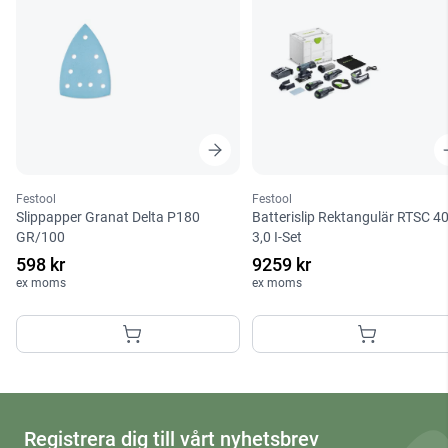
Festool
Festool
Slippapper Granat Delta P180
Batterislip Rektangulär RTSC 4
GR/100
3,0 I-Set
598 kr
9259 kr
ex moms
ex moms
Registrera dig till vårt nyhetsbrev